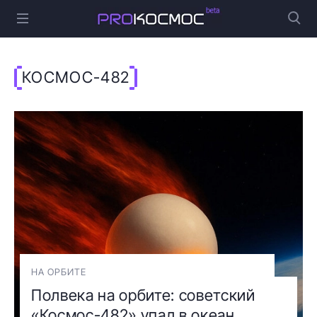
КОСМОС-482
НА ОРБИТЕ
Полвека на орбите: советский
«Космос-482» упал в океан