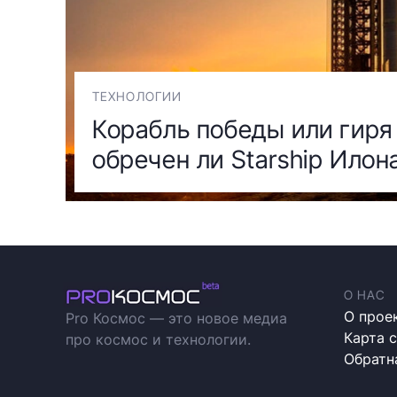
ТЕХНОЛОГИИ
Корабль победы или гиря 
обречен ли Starship Илон
О НАС
О прое
Pro Космос — это новое медиа
Карта 
про космос и технологии.
Обратн