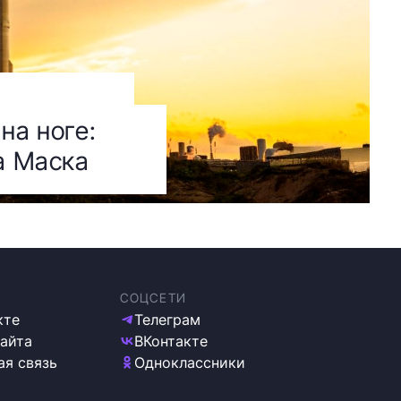
на ноге:
а Маска
СОЦСЕТИ
кте
Телеграм
сайта
ВКонтакте
ая связь
Одноклассники