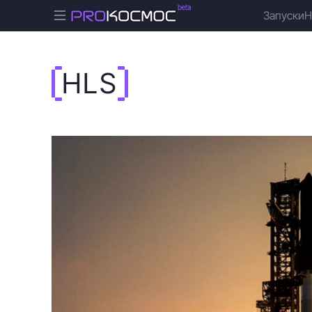
Запуски
Н
HLS