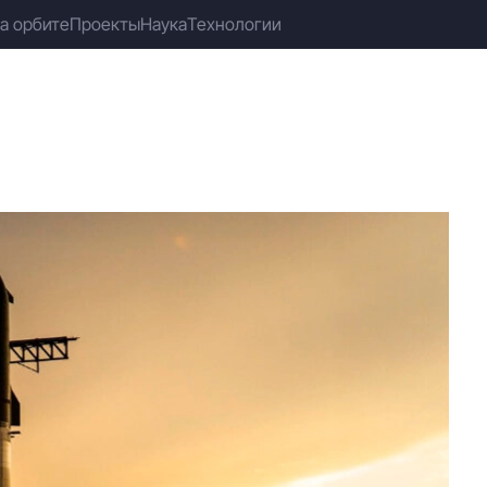
а орбите
Проекты
Наука
Технологии