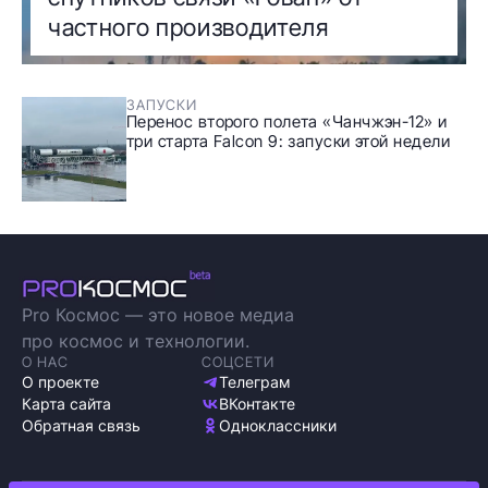
частного производителя
ЗАПУСКИ
Перенос второго полета «Чанчжэн-12» и
три старта Falcon 9: запуски этой недели
Pro Космос — это новое медиа
про космос и технологии.
О НАС
СОЦСЕТИ
О проекте
Телеграм
Карта сайта
ВКонтакте
Обратная связь
Одноклассники