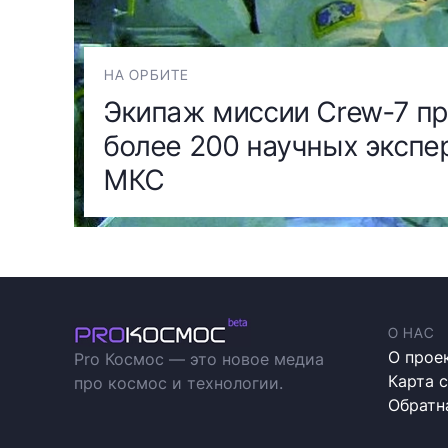
НА ОРБИТЕ
Экипаж миссии Crew-7 п
более 200 научных экспе
МКС
О НАС
О прое
Pro Космос — это новое медиа
Карта 
про космос и технологии.
Обратн