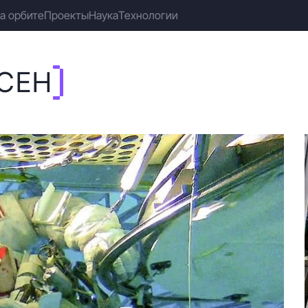
а орбите
Проекты
Наука
Технологии
СЕН