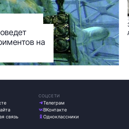
роведет
риментов на
СОЦСЕТИ
кте
Телеграм
сайта
ВКонтакте
ая связь
Одноклассники