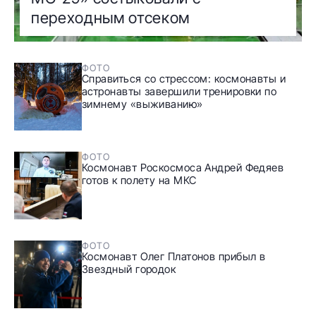
переходным отсеком
ФОТО
Справиться со стрессом: космонавты и
астронавты завершили тренировки по
зимнему «выживанию»
ФОТО
Космонавт Роскосмоса Андрей Федяев
готов к полету на МКС
ФОТО
Космонавт Олег Платонов прибыл в
Звездный городок