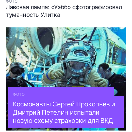
ФОТО
Лавовая лампа: «Уэбб» сфотографировал
туманность Улитка
ФОТО
Космонавты Сергей Прокопьев и
Дмитрий Петелин испытали
новую схему страховки для ВКД