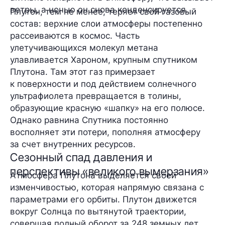
ветры, а ночью он снова конденсируется.
Плутон, тем не менее, теряет свой газовый
состав: верхние слои атмосферы постепенно
рассеиваются в космос. Часть
улетучивающихся молекул метана
улавливается Хароном, крупным спутником
Плутона. Там этот газ примерзает
к поверхности и под действием солнечного
ультрафиолета превращается в толины,
образующие красную «шапку» на его полюсе.
Однако равнина Спутника постоянно
восполняет эти потери, пополняя атмосферу
за счет внутренних ресурсов.
Сезонный спад давления и
перспективы «великого вымерзания»
Атмосфера Плутона выделяется своей
изменчивостью, которая напрямую связана с
параметрами его орбиты. Плутон движется
вокруг Солнца по вытянутой траектории,
совершая полный оборот за 248 земных лет.