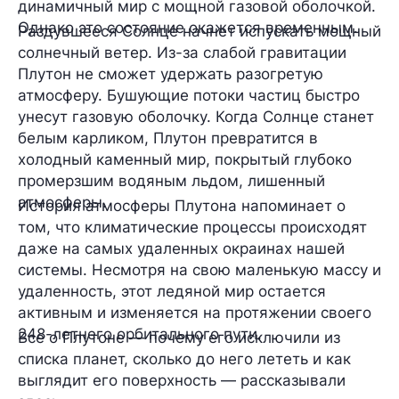
динамичный мир с мощной газовой оболочкой.
Однако это состояние окажется временным.
Раздувшееся Солнце начнет испускать мощный
солнечный ветер. Из-за слабой гравитации
Плутон не сможет удержать разогретую
атмосферу. Бушующие потоки частиц быстро
унесут газовую оболочку. Когда Солнце станет
белым карликом, Плутон превратится в
холодный каменный мир, покрытый глубоко
промерзшим водяным льдом, лишенный
атмосферы.
История атмосферы Плутона напоминает о
том, что климатические процессы происходят
даже на самых удаленных окраинах нашей
системы. Несмотря на свою маленькую массу и
удаленность, этот ледяной мир остается
активным и изменяется на протяжении своего
248-летнего орбитального пути.
Все о Плутоне — почему его исключили из
списка планет, сколько до него лететь и как
выглядит его поверхность — рассказывали