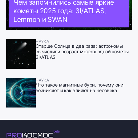
Чем запомнились самые яркие
кометы 2025 года: 3I/ATLAS,
Lemmon и SWAN
НАУКА
Старше Солнца в два раза: астрономы
вычислили возраст межзвездной кометы
3I/ATLAS
НАУКА
Что такое магнитные бури, почему они
возникают и как влияют на человека