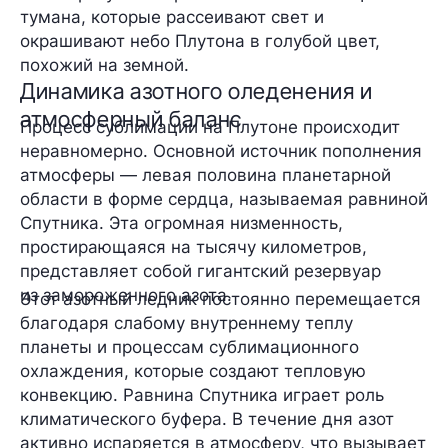
тумана, которые рассеивают свет и
окрашивают небо Плутона в голубой цвет,
похожий на земной.
Динамика азотного оледенения и
атмосферный баланс
Процесс сублимации на Плутоне происходит
неравномерно. Основной источник пополнения
атмосферы — левая половина планетарной
области в форме сердца, называемая равниной
Спутника. Эта огромная низменность,
простирающаяся на тысячу километров,
представляет собой гигантский резервуар
из замороженного азота.
Этот азотный ледник постоянно перемещается
благодаря слабому внутреннему теплу
планеты и процессам сублимационного
охлаждения, которые создают тепловую
конвекцию. Равнина Спутника играет роль
климатического буфера. В течение дня азот
активно испаряется в атмосферу, что вызывает