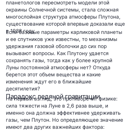
планетологов пересмотреть модели этой
окраины Солнечной системы, стала сложная
многослойная структура атмосферы Плутона,
существование которой впервые доказали еще
в 1988 году.
Если базовые параметры карликовой планеты
и ее спутников уже известны, то механизмы
удержания газовой оболочки до сих пор
вызывают вопросы. Как Плутону удается
сохранять газы, тогда как у более крупной
Луны постоянной атмосферы нет? Откуда
берется этот объем вещества и какие
изменения ждут его в ближайшие
десятилетия?
Парадокс ледяной гравитации
На первый взгляд, это противоречит физике:
сила тяжести на Луне в 2,6 раза выше, и
именно она должна эффективнее удерживать
газы, чем Плутон. Но определяющее значение
имеют два других важнейших фактора: