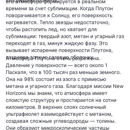
зародышем планеты.
Его атмосфера формируется в реальном
времени за счет сублимации. Когда Плутон
поворачивается к Солнцу, его поверхность
нагревается. Тепло звезды недостаточно,
чтобы растопить лед, но хватает для
сублимации: твердый азот, метан и угарный газ
переходят в газ, минуя жидкую фазу. Это
вызывает испарение поверхности Плутона,
создавая тонкую газовую оболочку.
Атмосфера Плутона очень разрежена.
Давление у поверхности — всего около 1
Паскаля, что в 100 тысяч раз меньше земного.
Она на 98% состоит из азота с примесью
метана и угарного газа. Благодаря миссии New
Horizons мы знаем, что атмосфера имеет
слоистую структуру и простирается на сотни
километров. В верхних слоях солнечный
ультрафиолет взаимодействует с метаном,
создавая сложные углеводороды — толины.
Они образуют микроскопические частицы