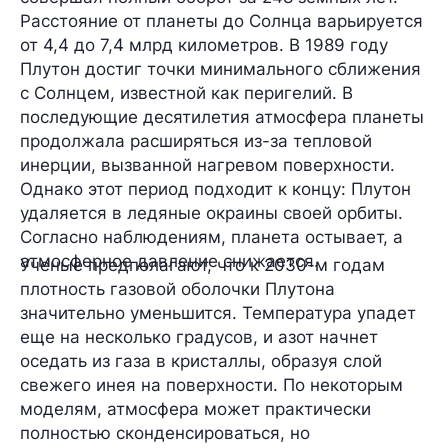
Расстояние от планеты до Солнца варьируется
от 4,4 до 7,4 млрд километров. В 1989 году
Плутон достиг точки минимального сближения
с Солнцем, известной как перигелий. В
последующие десятилетия атмосфера планеты
продолжала расширяться из-за тепловой
инерции, вызванной нагревом поверхности.
Однако этот период подходит к концу: Плутон
удаляется в ледяные окраины своей орбиты.
Согласно наблюдениям, планета остывает, а
атмосферное давление снижается.
Ученые предполагают, что к 2030-м годам
плотность газовой оболочки Плутона
значительно уменьшится. Температура упадет
еще на несколько градусов, и азот начнет
оседать из газа в кристаллы, образуя слой
свежего инея на поверхности. По некоторым
моделям, атмосфера может практически
полностью сконденсироваться, но