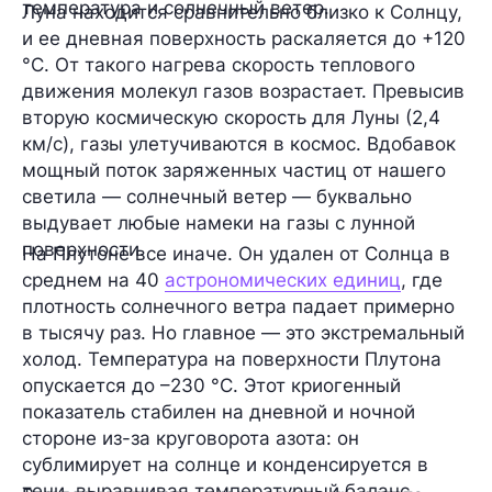
температура и солнечный ветер.
Луна находится сравнительно близко к Солнцу,
и ее дневная поверхность раскаляется до +120
°C. От такого нагрева скорость теплового
движения молекул газов возрастает. Превысив
вторую космическую скорость для Луны (2,4
км/с), газы улетучиваются в космос. Вдобавок
мощный поток заряженных частиц от нашего
светила — солнечный ветер — буквально
выдувает любые намеки на газы с лунной
поверхности.
На Плутоне все иначе. Он удален от Солнца в
среднем на 40
астрономических единиц
, где
плотность солнечного ветра падает примерно
в тысячу раз. Но главное — это экстремальный
холод. Температура на поверхности Плутона
опускается до –230 °C. Этот криогенный
показатель стабилен на дневной и ночной
стороне из-за круговорота азота: он
сублимирует на солнце и конденсируется в
тени, выравнивая температурный баланс.