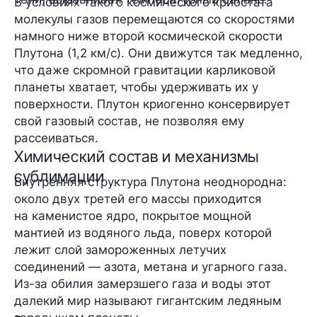
В условиях такого космического криостата
молекулы газов перемещаются со скоростями
намного ниже второй космической скорости
Плутона (1,2 км/с). Они движутся так медленно,
что даже скромной гравитации карликовой
планеты хватает, чтобы удерживать их у
поверхности. Плутон криогенно консервирует
свой газовый состав, не позволяя ему
рассеиваться.
Химический состав и механизмы
сублимации
Внутренняя структура Плутона неоднородна:
около двух третей его массы приходится
на каменистое ядро, покрытое мощной
мантией из водяного льда, поверх которой
лежит слой замороженных летучих
соединений — азота, метана и угарного газа.
Из-за обилия замерзшего газа и воды этот
далекий мир называют гигантским ледяным