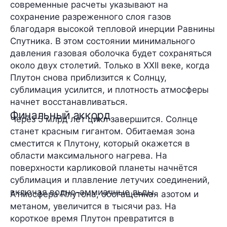
современные расчеты указывают на
сохранение разреженного слоя газов
благодаря высокой тепловой инерции Равнины
Спутника. В этом состоянии минимального
давления газовая оболочка будет сохраняться
около двух столетий. Только в XXII веке, когда
Плутон снова приблизится к Солнцу,
сублимация усилится, и плотность атмосферы
начнет восстанавливаться.
Финальный аккорд
Через 5 млрд лет цикл завершится. Солнце
станет красным гигантом. Обитаемая зона
сместится к Плутону, который окажется в
области максимального нагрева. На
поверхности карликовой планеты начнётся
сублимация и плавление летучих соединений,
включая водно-аммиачные льды.
Атмосфера Плутона, обогащенная азотом и
метаном, увеличится в тысячи раз. На
короткое время Плутон превратится в