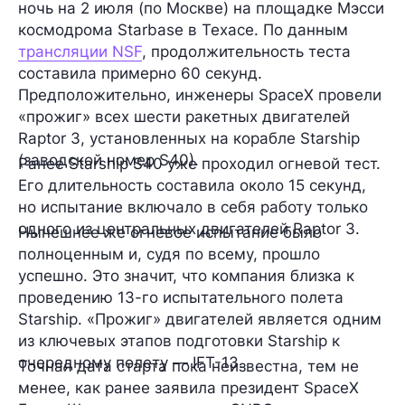
ночь на 2 июля (по Москве) на площадке Мэсси
космодрома Starbase в Техасе. По данным
трансляции NSF
, продолжительность теста
составила примерно 60 секунд.
Предположительно, инженеры SpaceX провели
«прожиг» всех шести ракетных двигателей
Raptor 3, установленных на корабле Starship
(заводской номер S40).
Ранее Starship S40 уже проходил огневой тест.
Его длительность составила около 15 секунд,
но испытание включало в себя работу только
одного из центральных двигателей Raptor 3.
Нынешнее же огневое испытание было
полноценным и, судя по всему, прошло
успешно. Это значит, что компания близка к
проведению 13-го испытательного полета
Starship. «Прожиг» двигателей является одним
из ключевых этапов подготовки Starship к
очередному полету — IFT-13.
Точная дата старта пока неизвестна, тем не
менее, как ранее заявила президент SpaceX