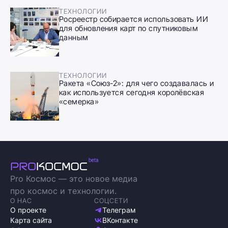
ТЕХНОЛОГИИ
Росреестр собирается использовать ИИ
для обновления карт по спутниковым
данным
ТЕХНОЛОГИИ
Ракета «Союз-2»: для чего создавалась и
как используется сегодня королёвская
«семерка»
Pro Космос — это новое медиа
про космос и технологии.
О НАС
СОЦСЕТИ
О проекте
Телеграм
Карта сайта
ВКонтакте