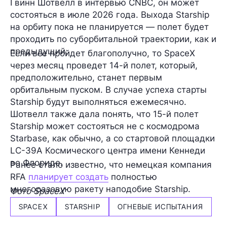
Гвинн Шотвелл в интервью CNBC, он может
состояться в июле 2026 года. Выхода Starship
на орбиту пока не планируется — полет будет
проходить по суборбитальной траектории, как и
предыдущий.
Если все пройдет благополучно, то SpaceX
через месяц проведет 14-й полет, который,
предположительно, станет первым
орбитальным пуском. В случае успеха старты
Starship будут выполняться ежемесячно.
Шотвелл также дала понять, что 15-й полет
Starship может состояться не с космодрома
Starbase, как обычно, а со стартовой площадки
LC-39А Космического центра имени Кеннеди
во Флориде.
Ранее стало известно, что немецкая компания
RFA
планирует создать
полностью
многоразовую ракету наподобие Starship.
Фото SpaceX
SPACEX
STARSHIP
ОГНЕВЫЕ ИСПЫТАНИЯ