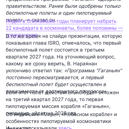
правительством. Ранее были одобрены только
беспилотные полеты и один пилотируемый
полет»
, — сказал он.
Индия в ближайшие годы планирует набрать
22 кандидата в космонавты, более половины —
гражданские
В то же время на слайде презентации, которую
показывал глава ISRO, отмечалось, что первый
беспилотный полет состоится в третьем
квартале 2027 года. На уточняющий вопрос,
какому же сроку верить, В. Нараянан
уклончиво ответил так:
«Программа "Гаганьян"
постоянно пересматривается, и первый
беспилотный полет будет осуществлен в
зависимости от достигнутого прогресса»
.
Если этот полет действительно будет отложен
на третий квартал 2027 года, то первая
пилотируемая миссия корабля «Гаганьян»,
очевидно, уйдет на 2028 год.
Об индийских «Мире», «Небесном корабле» и
особенностях пилотируемой космонавтики
Индии рассказывали
здесь
.