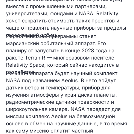
вместе с промышленными партнерами,
университетами, фондами и NASA. Relativity
хочет сократить стоимость таких проектов и
чаще отправлять научные приборы за пределы
околоземной орбиты.
Первой миссией программы станет
марсианский орбитальный аппарат. Его
планируют запустить в конце 2028 года на
ракете Terran R — многоразовом носителе
Relativity Space, который сейчас находится в
разработке.
На борту аппарата будет научный комплект
NASA под названием Aeolus. В него войдут
датчик ветра и температуры, прибор для
изучения атмосферы у края диска планеты,
радиометрические датчики поверхности и
широкоугольная камера. NASA передаст для
миссии комплекс Aeolus на безвозмездной
основе в обмен на научные данные, в то время
как саму миссию оплатит частный