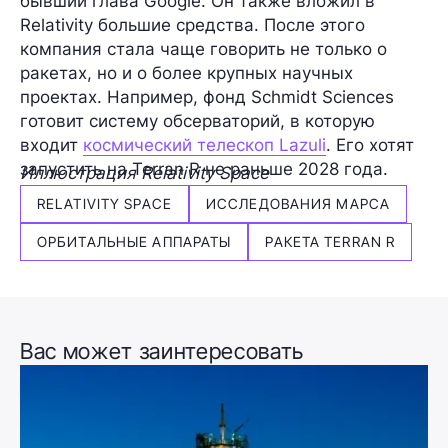
бывший глава Google. Он также вложил в
Relativity большие средства. После этого
компания стала чаще говорить не только о
ракетах, но и о более крупных научных
проектах. Например, фонд Schmidt Sciences
готовит систему обсерваторий, в которую
входит
космический телескоп Lazuli
. Его хотят
запустить на Terran R не раньше 2028 года.
Иллюстрация Relativity Space
RELATIVITY SPACE
ИССЛЕДОВАНИЯ МАРСА
ОРБИТАЛЬНЫЕ АППАРАТЫ
РАКЕТА TERRAN R
Вас может заинтересовать