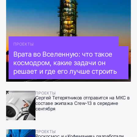
ПРОЕКТЫ
Врата во Вселенную: что такое
космодром, какие задачи он
решает и где его лучше строить
ПРОЕКТЫ
Сергей Тетерятников отправится на МКС в
составе экипажа Crew-13 в середине
сентября
ПРОЕКТЫ
Роскосмос и «Кофемания» разработали