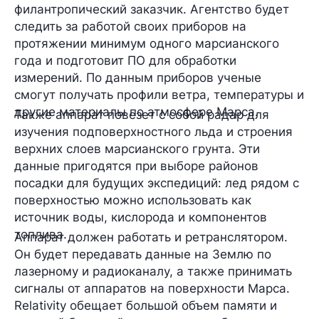
филантропический заказчик. Агентство будет
следить за работой своих приборов на
протяжении минимум одного марсианского
года и подготовит ПО для обработки
измерений. По данным приборов ученые
смогут получать профили ветра, температуры и
другие материалы по атмосфере Марса.
Также аппарат повезет с собой радар для
изучения подповерхностного льда и строения
верхних слоев марсианского грунта. Эти
данные пригодятся при выборе районов
посадки для будущих экспедиций: лед рядом с
поверхностью можно использовать как
источник воды, кислорода и компонентов
топлива.
Аппарат должен работать и ретранслятором.
Он будет передавать данные на Землю по
лазерному и радиоканалу, а также принимать
сигналы от аппаратов на поверхности Марса.
Relativity обещает большой объем памяти и