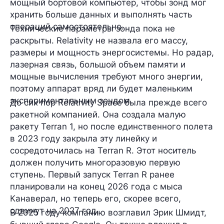
мощный бортовой компьютер, чтобы зонд мог
хранить больше данных и выполнять часть
операций самостоятельно.
Технические параметры зонда пока не
раскрыты. Relativity не назвала его массу,
размеры и мощность энергосистемы. Но радар,
лазерная связь, большой объем памяти и
мощные вычисления требуют много энергии,
поэтому аппарат вряд ли будет маленьким
экспериментальным зондом.
До сих пор Relativity Space была прежде всего
ракетной компанией. Она создала малую
ракету Terran 1, но после единственного полета
в 2023 году закрыла эту линейку и
сосредоточилась на Terran R. Этот носитель
должен получить многоразовую первую
ступень. Первый запуск Terran R ранее
планировали на конец 2026 года с мыса
Канаверал, но теперь его, скорее всего,
сдвинут на 2027 год.
В 2025 году компанию возглавил Эрик Шмидт,