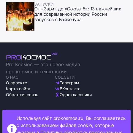
ЗАПУСКИ
От «Зари» до «Союза-5»: 13 важнейших
для современной истории России
запусков с Байконура
Pro Космос — это новое медиа
про космос и технологии.
О НАС
СОЦСЕТИ
О проекте
Телеграм
Карта сайта
ВКонтакте
Обратная связь
Одноклассники
Используя сайт prokosmos.ru, Вы соглашаетесь
Политика обработки персональных данных
с использованием файлов cookie, которые
Как мы используем cookie
указаны в
Политике обработки персональных