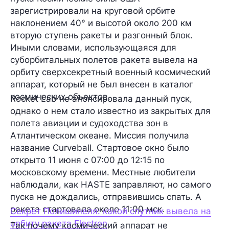
зарегистрировали на круговой орбите
наклонением 40° и высотой около 200 км
вторую ступень ракеты и разгонный блок.
Иными словами, использующаяся для
суборбитальных полетов ракета вывела на
орбиту сверхсекретный военный космический
аппарат, который не был внесен в каталог
космических объектов.
Rocket Lab не анонсировала данный пуск,
однако о нем стало известно из закрытых для
полета авиации и судоходства зон в
Атлантическом океане. Миссия получила
название Curveball. Стартовое окно было
открыто 11 июня с 07:00 до 12:15 по
московскому времени. Местные любители
наблюдали, как HASTE заправляют, но самого
пуска не дождались, отправившись спать. А
ракета стартовала около 11:00 мск.
Секрет Полишинеля: какой спутник вывела на
орбиту ракета Electron
Так почему космический аппарат не