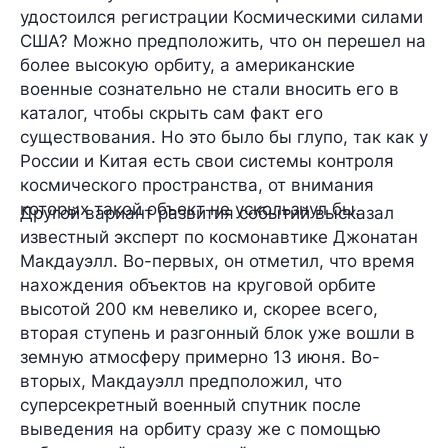
удостоился регистрации Космическими силами
США? Можно предположить, что он перешел на
более высокую орбиту, а американские
военные сознательно не стали вносить его в
каталог, чтобы скрыть сам факт его
существования. Но это было бы глупо, так как у
России и Китая есть свои системы контроля
космического пространства, от внимания
которых такой объект не ускользнул бы.
Другой вариант развития событий высказал
известный эксперт по космонавтике Джонатан
Макдауэлл. Во-первых, он отметил, что время
нахождения объектов на круговой орбите
высотой 200 км невелико и, скорее всего,
вторая ступень и разгонный блок уже вошли в
земную атмосферу примерно 13 июня. Во-
вторых, Макдауэлл предположил, что
суперсекретный военный спутник после
выведения на орбиту сразу же с помощью