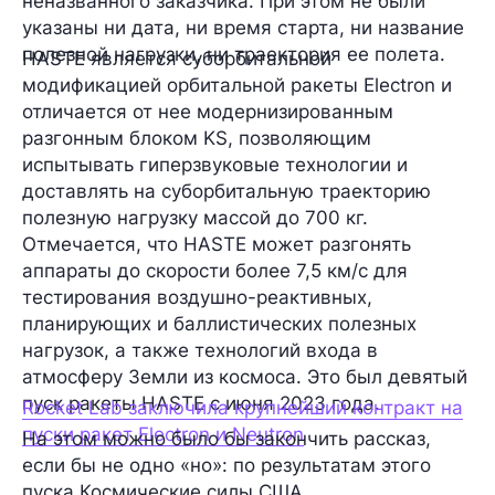
неназванного заказчика. При этом не были
указаны ни дата, ни время старта, ни название
полезной нагрузки, ни траектория ее полета.
HASTE является суборбитальной
модификацией орбитальной ракеты Electron и
отличается от нее модернизированным
разгонным блоком KS, позволяющим
испытывать гиперзвуковые технологии и
доставлять на суборбитальную траекторию
полезную нагрузку массой до 700 кг.
Отмечается, что HASTE может разгонять
аппараты до скорости более 7,5 км/с для
тестирования воздушно-реактивных,
планирующих и баллистических полезных
нагрузок, а также технологий входа в
атмосферу Земли из космоса. Это был девятый
пуск ракеты HASTE с июня 2023 года.
Rocket Lab заключила крупнейший контракт на
пуски ракет Electron и Neutron
На этом можно было бы закончить рассказ,
если бы не одно «но»: по результатам этого
пуска Космические силы США