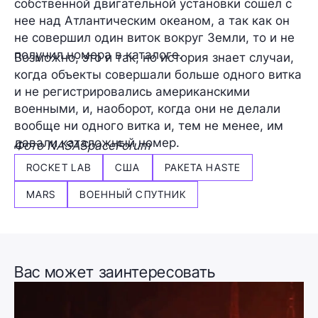
собственной двигательной установки сошел с
нее над Атлантическим океаном, а так как он
не совершил один виток вокруг Земли, то и не
получил номера в каталоге.
Возможно, это и так, но история знает случаи,
когда объекты совершали больше одного витка
и не регистрировались американскими
военными, и, наоборот, когда они не делали
вообще ни одного витка и, тем не менее, им
давали каталожный номер.
Фото NASASpaceForum
ROCKET LAB
США
РАКЕТА HASTE
MARS
ВОЕННЫЙ СПУТНИК
Вас может заинтересовать