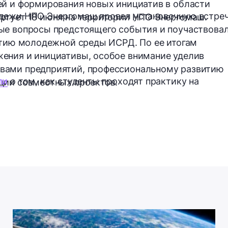
ей и формирования новых инициатив в области
дежи НПО Энергомаш провел установочную встреч
ртует 18 июня на территории НПО Энергомаш.
ые вопросы предстоящего события и поучаствова
итию молодежной среды ИСРД. По ее итогам
ения и инициативы, особое внимание уделив
вами предприятий, профессиональному развитию
ли
о том, как студенты проходят практику на
ции совместных проектов.