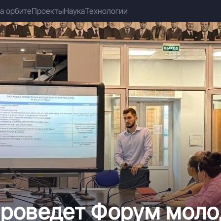
а орбите
Проекты
Наука
Технологии
роведет Форум моло