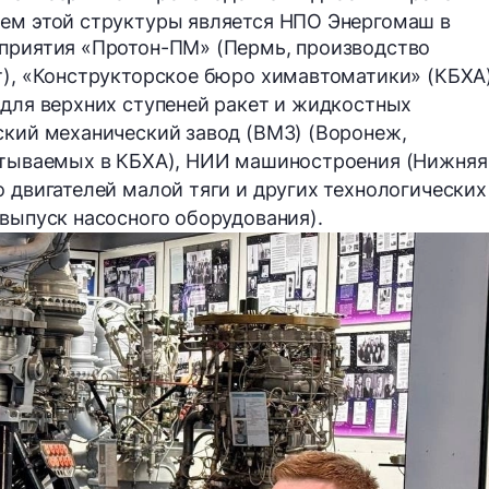
ием этой структуры является НПО Энергомаш в
дприятия «Протон-ПМ» (Пермь, производство
т), «Конструкторское бюро химавтоматики» (КБХА
 для верхних ступеней ракет и жидкостных
ский механический завод (ВМЗ) (Воронеж,
батываемых в КБХА), НИИ машиностроения (Нижняя
о двигателей малой тяги и других технологических
 выпуск насосного оборудования).