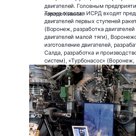
двигателей. Головным предприят
Также в состав ИСРД входят пре
городе Химки.
двигателей первых ступеней раке
(Воронеж, разработка двигателей
двигателей малой тяги), Воронеж
изготовление двигателей, разра
Салда, разработка и производств
систем), «Турбонасос» (Воронеж,