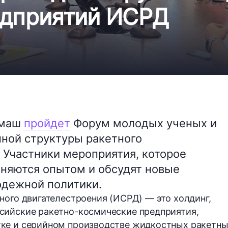
едприятий ИСРД
омаш
пройдет
Форум молодых ученых и
нной структуры ракетного
 Участники мероприятия, которое
еняются опытом и обсудят новые
одежной политики.
ного двигателестроения (ИСРД) — это холдинг,
сийские ракетно-космические предприятия,
ке и серийном производстве жидкостных ракетн