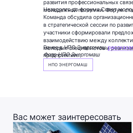
развития профессиональных связ
Незадолго до форума Совет моло
молодежной политики. Форум ста
Команда обсудила организационн
в стратегической сессии по разв
участники сформировали предлож
взаимодействию между коллекти
Ранее в НПО Энергомаш
рассказа
молодых специалистов и реализа
Фото НПО Энергомаш
предприятии.
НПО ЭНЕРГОМАШ
Вас может заинтересовать