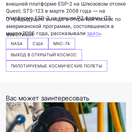
внешней платформе ESP-2 на Шлюзовом отсеке
Quest; STS-123 в марте 2008 года — на
платформе ESP-3 на секции P3 фермы ITS.
О предыдущем выходе в открытый космос по
американской программе, состоявшемся в
марте 2026 года, рассказывали
здесь
.
Фото NASA
NASA
США
МКС-74
ВЫХОД В ОТКРЫТЫЙ КОСМОС
ПИЛОТИРУЕМЫЕ КОСМИЧЕСКИЕ ПОЛЕТЫ
Вас может заинтересовать