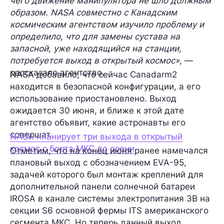
чего движение манипулятора не шло должным
образом. NASA совместно с Канадским
космическим агентством изучило проблему и
определило, что для замены сустава на
запасной, уже находящийся на станции,
потребуется выход в открытый космос»
, —
рассказало агентство.
NASA добавило, что сейчас Canadarm2
находится в безопасной конфигурации, а его
использование приостановлено. Выход
ожидается 30 июня, и ближе к этой дате
агентство объявит, какие астронавты его
совершат.
NASA планирует три выхода в открытый
космос с борта МКС до осени
Отметим, что на конец июня ранее намечался
плановый выход с обозначением EVA-95,
задачей которого был монтаж креплений для
дополнительной панели солнечной батареи
IROSA в канале системы электропитания 3B на
секции S6 основной фермы ITS американского
сегмента МКС. Но теперь данный выход