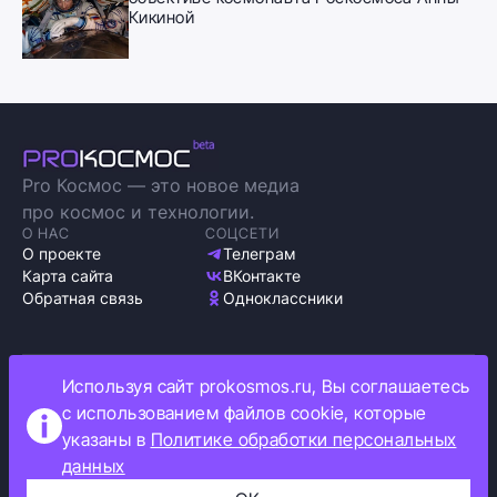
Кикиной
Pro Космос — это новое медиа
про космос и технологии.
О НАС
СОЦСЕТИ
О проекте
Телеграм
Карта сайта
ВКонтакте
Обратная связь
Одноклассники
Используя сайт prokosmos.ru, Вы соглашаетесь
Политика обработки персональных данных
с использованием файлов cookie, которые
Как мы используем cookie
указаны в
Политике обработки персональных
Информация об ограничениях
данных
Прокосмос © 2023
+16