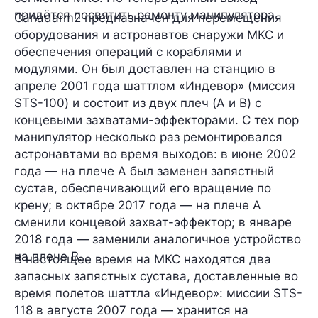
придётся посвятить ремонту манипулятора.
Canadarm2 предназначен для перемещения
оборудования и астронавтов снаружи МКС и
обеспечения операций с кораблями и
модулями. Он был доставлен на станцию в
апреле 2001 года шаттлом «Индевор» (миссия
STS-100) и состоит из двух плеч (A и B) с
концевыми захватами-эффекторами. С тех пор
манипулятор несколько раз ремонтировался
астронавтами во время выходов: в июне 2002
года — на плече A был заменен запястный
сустав, обеспечивающий его вращение по
крену; в октябре 2017 года — на плече А
сменили концевой захват-эффектор; в январе
2018 года — заменили аналогичное устройство
на плече B.
В настоящее время на МКС находятся два
запасных запястных сустава, доставленные во
время полетов шаттла «Индевор»: миссии STS-
118 в августе 2007 года — хранится на