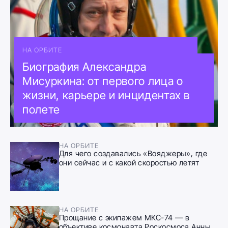
НА ОРБИТЕ
Биография Александра
Мисуркина: от первого лица о
жизни, карьере и инцидентах в
полете
НА ОРБИТЕ
Для чего создавались «Вояджеры», где
они сейчас и с какой скоростью летят
НА ОРБИТЕ
Прощание с экипажем МКС-74 — в
объективе космонавта Роскосмоса Анны