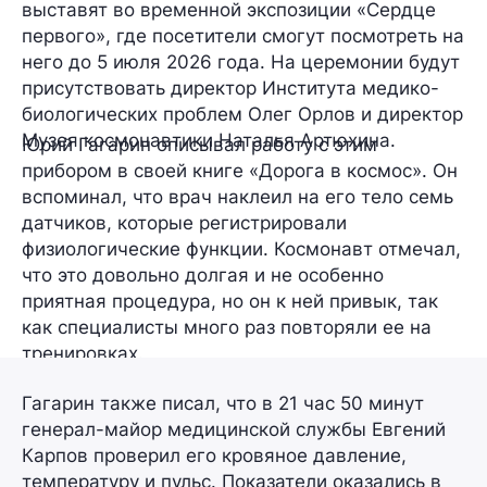
выставят во временной экспозиции «Сердце
первого», где посетители смогут посмотреть на
него до 5 июля 2026 года. На церемонии будут
присутствовать директор Института медико-
биологических проблем Олег Орлов и директор
Музея космонавтики Наталья Артюхина.
Юрий Гагарин описывал работу с этим
прибором в своей книге «Дорога в космос». Он
вспоминал, что врач наклеил на его тело семь
датчиков, которые регистрировали
физиологические функции. Космонавт отмечал,
что это довольно долгая и не особенно
приятная процедура, но он к ней привык, так
как специалисты много раз повторяли ее на
тренировках.
Гагарин также писал, что в 21 час 50 минут
генерал-майор медицинской службы Евгений
Карпов проверил его кровяное давление,
температуру и пульс. Показатели оказались в