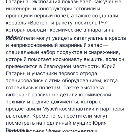
Гагарина. Экспозиция показывает, как ученые,
инженеры и конструкторы готовили и
проводили первый полет, а также создавали
корабль «Восток» и ракету-носитель Р-7,
которая выводит космические аппараты на
орбиту.
Посетители могут увидеть катапультные кресла
и неприкосновенный аварийный запас —
специальный набор продуктов и снаряжения,
который помогает космонавту выжить, если он
приземлится в безлюдной местности. Юрий
Гагарин и участники первого отряда
тренировались с этим оборудованием, когда
готовились к полетам. Также выставка
включает различные детали космической
техники и редкие документы, которые
предоставили Музей космонавтики и партнеры
выставки. Кроме того, посетители могут
посмотреть на подлинный мундир Юрия
Гагарина.
Фото из архива Музея космонавтики