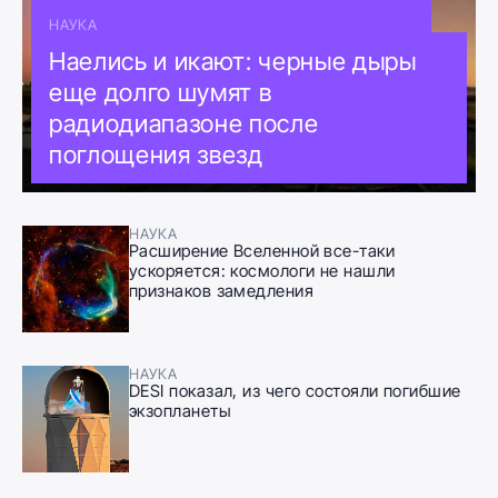
НАУКА
Наелись и икают: черные дыры
еще долго шумят в
радиодиапазоне после
поглощения звезд
НАУКА
Расширение Вселенной все-таки
ускоряется: космологи не нашли
признаков замедления
НАУКА
DESI показал, из чего состояли погибшие
экзопланеты