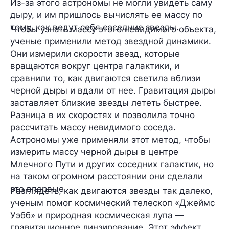
Из-за этого астрономы не могли увидеть саму
дыру, и им пришлось вычислять ее массу по
тому, как ведут себя соседние звезды.
Чтобы узнать массу этого невидимого объекта,
ученые применили метод звездной динамики.
Они измерили скорости звезд, которые
вращаются вокруг центра галактики, и
сравнили то, как двигаются светила вблизи
черной дыры и вдали от нее. Гравитация дыры
заставляет близкие звезды лететь быстрее.
Разница в их скоростях и позволила точно
рассчитать массу невидимого соседа.
Астрономы уже применяли этот метод, чтобы
измерить массу черной дыры в центре
Млечного Пути и других соседних галактик, но
на таком огромном расстоянии они сделали
это впервые.
Разглядеть, как двигаются звезды так далеко,
ученым помог космический телескоп «Джеймс
Уэбб» и природная космическая лупа —
гравитационное линзирование. Этот эффект