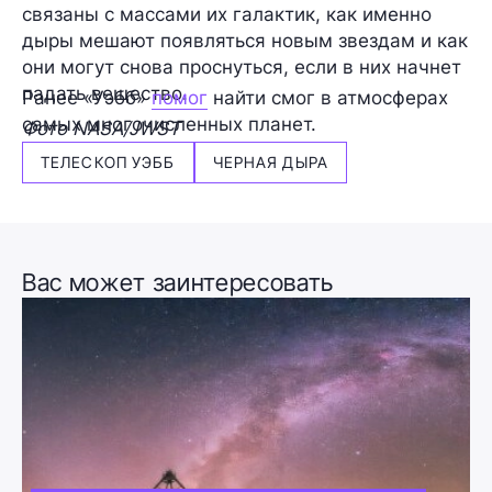
связаны с массами их галактик, как именно
дыры мешают появляться новым звездам и как
они могут снова проснуться, если в них начнет
падать вещество.
Ранее «Уэбб»
помог
найти смог в атмосферах
самых многочисленных планет.
Фото NASA/JWST
ТЕЛЕСКОП УЭББ
ЧЕРНАЯ ДЫРА
Вас может заинтересовать