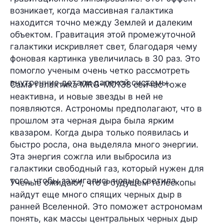
возникает, когда массивная галактика
находится точно между Землей и далеким
объектом. Гравитация этой промежуточной
галактики искривляет свет, благодаря чему
фоновая картинка увеличилась в 30 раз. Это
помогло ученым очень четко рассмотреть
внутренние детали далекой системы.
Сама галактика MRG-M0138 сейчас тоже
неактивна, и новые звезды в ней не
появляются. Астрономы предполагают, что в
прошлом эта черная дыра была ярким
квазаром. Когда дыра только появилась и
быстро росла, она выделяла много энергии.
Эта энергия сожгла или выбросила из
галактики свободный газ, который нужен для
того, чтобы зажигались новые светила.
Ученые ожидают, что в будущем телескопы
найдут еще много спящих черных дыр в
ранней Вселенной. Это поможет астрономам
понять, как массы центральных черных дыр