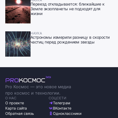
Переезд откладывается: ближайшие к
Земле экзопланеты не подходят для
жизни
НАУКА
Астрономы измерили разницу в скорости
частиц перед рождением звезды
Pro Космос — это новое медиа
про космос и технологии.
О НАС
СОЦСЕТИ
О проекте
Телеграм
Карта сайта
ВКонтакте
Обратная связь
Одноклассники