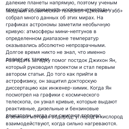
далекие планеты напрямую, поэтому ученым
приходится применять косвенные методы.
Мощный космический телескоп «Джеймс Уэбб»
собрал много данных об этих мирах. На
графиках астрономы заметили необычную
кривую: атмосферы мини-нептунов в
определенном диапазоне температур
оказывались абсолютно непрозрачными.
Долгое время никто не знал, что именно
делает их такими.
Разгадать загадку помог постдок Джихон Ян,
который руководил проектом и стал первым
автором статьи. До того как прийти в
астрофизику, он защитил докторскую
диссертацию как инженер-химик. Когда Ян
посмотрел на графики с космического
телескопа, он узнал кривые, которые выдают
реактивные, дизельные и бензиновые
двигатели, когда они сжигают топливо.
В земных моторах водород, углерод и кислород
взаимодействуют, когда сильно нагреваются.