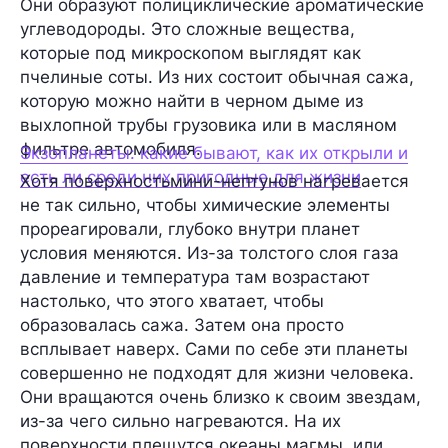
Они образуют полициклические ароматические
углеводороды. Это сложные вещества,
которые под микроскопом выглядят как
пчелиные соты. Из них состоит обычная сажа,
которую можно найти в черном дыме из
выхлопной трубы грузовика или в масляном
фильтре автомобиля.
Экзопланеты: какие бывают, как их открыли и
есть ли среди них пригодные для жизни
Хотя поверхностьмини-нептунов нагревается
не так сильно, чтобы химические элементы
прореагировали, глубоко внутри планет
условия меняются. Из-за толстого слоя газа
давление и температура там возрастают
настолько, что этого хватает, чтобы
образовалась сажа. Затем она просто
всплывает наверх. Сами по себе эти планеты
совершенно не подходят для жизни человека.
Они вращаются очень близко к своим звездам,
из-за чего сильно нагреваются. На их
поверхности плещутся океаны магмы, или