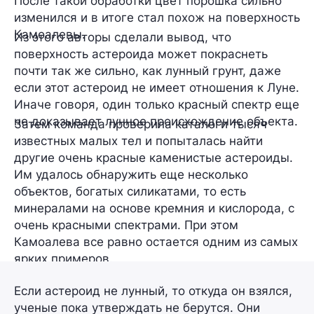
После такой обработки цвет порошка сильно
изменился и в итоге стал похож на поверхность
Камоалевы.
Из этого авторы сделали вывод, что
поверхность астероида может покраснеть
почти так же сильно, как лунный грунт, даже
если этот астероид не имеет отношения к Луне.
Иначе говоря, один только красный спектр еще
не доказывает лунное происхождение объекта.
Затем команда проверила каталоги тысяч
известных малых тел и попыталась найти
другие очень красные каменистые астероиды.
Им удалось обнаружить еще несколько
объектов, богатых силикатами, то есть
минералами на основе кремния и кислорода, с
очень красными спектрами. При этом
Камоалева все равно остается одним из самых
ярких примеров.
Если астероид не лунный, то откуда он взялся,
ученые пока утверждать не берутся. Они