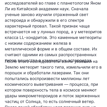
исследователей во главе с планетологом Яном
Ли из Китайской академии наук. Сначала
ученые заново изучили отраженный свет
астероида и обнаружили в его спектре
характерный провал. Такой признак чаще
встречается не у лунных пород, а у метеоритов
класса LL-хондритов. Это каменные метеориты
с низким содержанием железа в
металлической форме и в общем составе. Их
считают одними из самых распространенных
типов вещества в каменистых астероидах.
После этого исследователи взяли упавший на
Землю метеорит такого типа, измельчили его в
порошок и обработали лазерами. Так они
попытались воспроизвести миллионы лет
космического выветривания — процесса, при
котором поверхность тела в космосе меняют
удары микрометеороидов и поток заряженных
частиц от Солнца, то есть солнечный ветер.