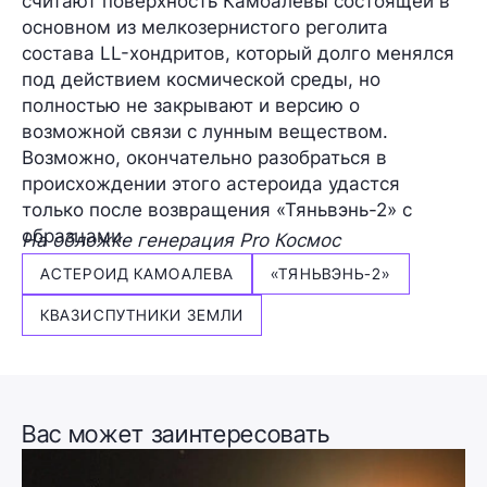
считают поверхность Камоалевы состоящей в
основном из мелкозернистого реголита
состава LL-хондритов, который долго менялся
под действием космической среды, но
полностью не закрывают и версию о
возможной связи с лунным веществом.
Возможно, окончательно разобраться в
происхождении этого астероида удастся
только после возвращения «Тяньвэнь-2» с
образцами.
На обложке генерация Pro Космос
АСТЕРОИД КАМОАЛЕВА
«ТЯНЬВЭНЬ-2»
КВАЗИСПУТНИКИ ЗЕМЛИ
Вас может заинтересовать