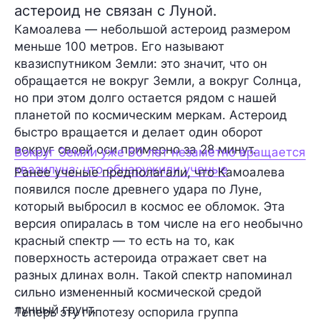
астероид не связан с Луной.
Камоалева — небольшой астероид размером
меньше 100 метров. Его называют
квазиспутником Земли: это значит, что он
обращается не вокруг Земли, а вокруг Солнца,
но при этом долго остается рядом с нашей
планетой по космическим меркам. Астероид
быстро вращается и делает один оборот
вокруг своей оси примерно за 28 минут.
Вокруг Земли уже 60 лет незаметно вращается
квазилуна: что обнаружили ученые
Ранее ученые предполагали, что Камоалева
появился после древнего удара по Луне,
который выбросил в космос ее обломок. Эта
версия опиралась в том числе на его необычно
красный спектр — то есть на то, как
поверхность астероида отражает свет на
разных длинах волн. Такой спектр напоминал
сильно измененный космической средой
лунный грунт.
Теперь эту гипотезу оспорила группа