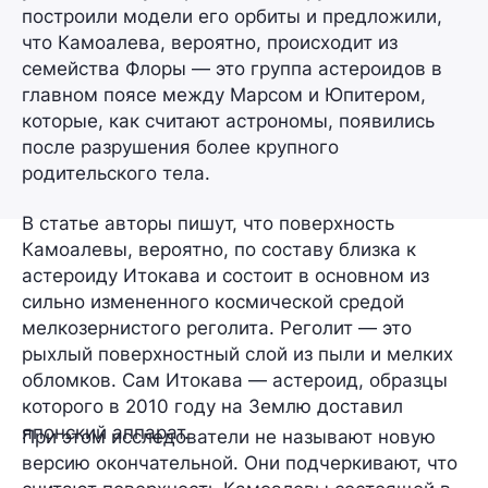
построили модели его орбиты и предложили,
что Камоалева, вероятно, происходит из
семейства Флоры — это группа астероидов в
главном поясе между Марсом и Юпитером,
которые, как считают астрономы, появились
после разрушения более крупного
родительского тела.
В статье авторы пишут, что поверхность
Камоалевы, вероятно, по составу близка к
астероиду Итокава и состоит в основном из
сильно измененного космической средой
мелкозернистого реголита. Реголит — это
рыхлый поверхностный слой из пыли и мелких
обломков. Сам Итокава — астероид, образцы
которого в 2010 году на Землю доставил
японский аппарат.
При этом исследователи не называют новую
версию окончательной. Они подчеркивают, что