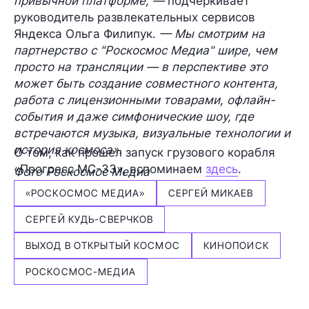
привычной платформе, —
подчеркивает
руководитель развлекательных сервисов
Яндекса Ольга Филипук.
— Мы смотрим на
партнерство с "Роскосмос Медиа" шире, чем
просто на трансляции — в перспективе это
может быть создание совместного контента,
работа с лицензионными товарами, офлайн-
события и даже симфонические шоу, где
встречаются музыка, визуальные технологии и
история космоса».
О том, как прошел запуск грузового корабля
«Прогресс МС-33», вспоминаем
здесь
.
Фото Роскосмос Медиа
«РОСКОСМОС МЕДИА»
СЕРГЕЙ МИКАЕВ
СЕРГЕЙ КУДЬ-СВЕРЧКОВ
ВЫХОД В ОТКРЫТЫЙ КОСМОС
КИНОПОИСК
РОСКОСМОС-МЕДИА