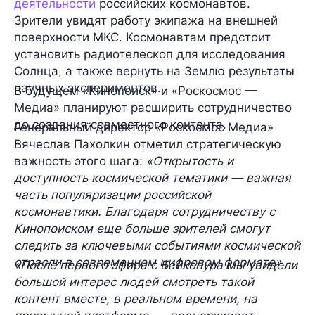
деятельности
российских космонавтов.
Зрители увидят работу экипажа на внешней
поверхности МКС. Космонавтам предстоит
установить радиотелескоп для исследования
Солнца, а также вернуть на Землю результаты
научных экспериментов.
В будущем «Кинопоиск» и «Роскосмос —
Медиа» планируют расширить сотрудничество
до создания совместного контента.
Генеральный директор «Роскосмос Медиа»
Вячеслав Пахолкин отметил стратегическую
важность этого шага:
«Открытость и
доступность космической тематики — важная
часть популяризации российской
космонавтики. Благодаря сотрудничеству с
Кинопоиском еще больше зрителей смогут
следить за ключевыми событиями космической
отрасли в современном цифровом формате».
«После первого эфира с Байконура мы увидели
большой интерес людей смотреть такой
контент вместе, в реальном времени, на