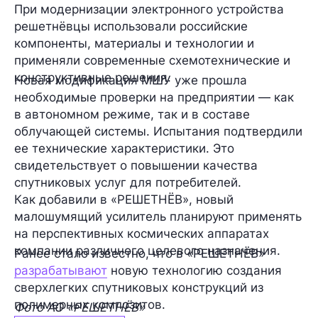
При модернизации электронного устройства
решетнёвцы использовали российские
компоненты, материалы и технологии и
применяли современные схемотехнические и
конструктивные решения.
Новая модификация МШУ уже прошла
необходимые проверки на предприятии — как
в автономном режиме, так и в составе
облучающей системы. Испытания подтвердили
ее технические характеристики. Это
свидетельствует о повышении качества
спутниковых услуг для потребителей.
Как добавили в «РЕШЕТНЁВ», новый
малошумящий усилитель планируют применять
на перспективных космических аппаратах
компании различного целевого назначения.
Ранее стало известно, что в «РЕШЕТНЁВ»
разрабатывают
новую технологию создания
сверхлегких спутниковых конструкций из
полимерных композитов.
Фото АО «РЕШЕТНЁВ»