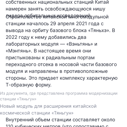
собственных национальных станций Китай
намерен занять освобождающуюся нишу
лидера орбитальных исследований.
Строительство китайской многомодульной
станции началось 29 апреля 2021 года с
вывода на орбиту базового блока «Тяньхэ». В
2022 году к нему добавились два
лабораторных модуля — «Вэньтянь» и
«Мэнтянь». В настоящее время они
пристыкованы к радиальным портам
переходного отсека в носовой части базового
модуля и направлены в противоположные
стороны. Это придает комплексу характерную
Т-образную форму.
Из документа, где представлена программа модернизации
станции «Тяньгун»
Новый модуль для расширения китайской
космической станции «Тяньгун»
Внутренний объем станции составляет около
110 кубических метров (что сопоставимо с