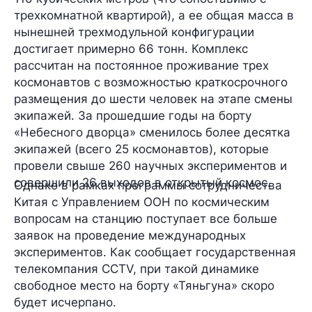
трехкомнатной квартирой), а ее общая масса в
нынешней трехмодульной конфигурации
достигает примерно 66 тонн. Комплекс
рассчитан на постоянное проживание трех
космонавтов с возможностью краткосрочного
размещения до шести человек на этапе смены
экипажей. За прошедшие годы на борту
«Небесного дворца» сменилось более десятка
экипажей (всего 25 космонавтов), которые
провели свыше 260 научных экспериментов и
совершили 26 выходов в открытый космос.
Однако в рамках программы сотрудничества
Китая с Управлением ООН по космическим
вопросам на станцию поступает все больше
заявок на проведение международных
экспериментов. Как сообщает государственная
телекомпания CCTV, при такой динамике
свободное место на борту «Тяньгуна» скоро
будет исчерпано.