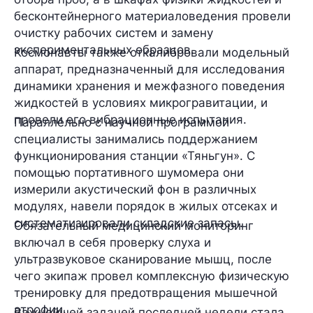
бесконтейнерного материаловедения провели
очистку рабочих систем и замену
экспериментальных образцов.
Космонавты также откалибровали модельный
аппарат, предназначенный для исследования
динамики хранения и межфазного поведения
жидкостей в условиях микрогравитации, и
провели его вибрационные испытания.
Параллельно с научной программой
специалисты занимались поддержанием
функционирования станции «Тяньгун». С
помощью портативного шумомера они
измерили акустический фон в различных
модулях, навели порядок в жилых отсеках и
систематизировали складские запасы.
Обязательный медицинский мониторинг
включал в себя проверку слуха и
ультразвуковое сканирование мышц, после
чего экипаж провел комплексную физическую
тренировку для предотвращения мышечной
атрофии.
Важнейшей задачей последней недели стала