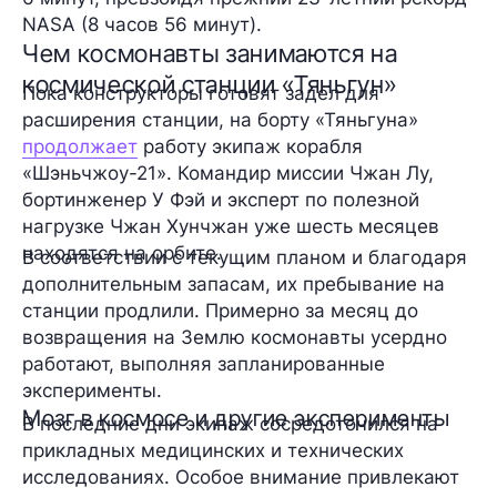
NASA (8 часов 56 минут).
Чем космонавты занимаются на
космической станции «Тяньгун»
Пока конструкторы готовят задел для
расширения станции, на борту «Тяньгуна»
продолжает
работу экипаж корабля
«Шэньчжоу-21». Командир миссии Чжан Лу,
бортинженер У Фэй и эксперт по полезной
нагрузке Чжан Хунчжан уже шесть месяцев
находятся на орбите.
В соответствии с текущим планом и благодаря
дополнительным запасам, их пребывание на
станции продлили. Примерно за месяц до
возвращения на Землю космонавты усердно
работают, выполняя запланированные
эксперименты.
Мозг в космосе и другие эксперименты
В последние дни экипаж сосредоточился на
прикладных медицинских и технических
исследованиях. Особое внимание привлекают