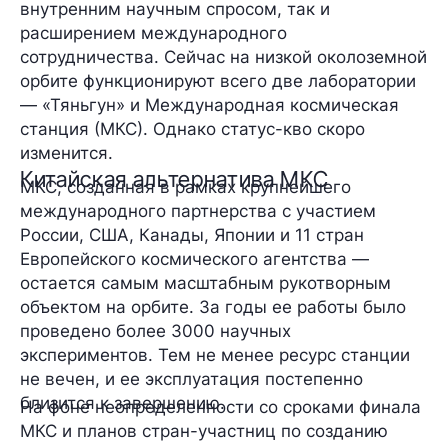
внутренним научным спросом, так и
расширением международного
сотрудничества. Сейчас на низкой околоземной
орбите функционируют всего две лаборатории
— «Тяньгун» и Международная космическая
станция (МКС). Однако статус-кво скоро
изменится.
Китайская альтернатива МКС
МКС, созданная в рамках крупнейшего
международного партнерства с участием
России, США, Канады, Японии и 11 стран
Европейского космического агентства —
остается самым масштабным рукотворным
объектом на орбите. За годы ее работы было
проведено более 3000 научных
экспериментов. Тем не менее ресурс станции
не вечен, и ее эксплуатация постепенно
близится к завершению.
На фоне неопределенности со сроками финала
МКС и планов стран-участниц по созданию