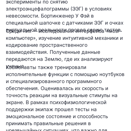
эксперименты по снятию
электроэнцефалограммы (ЭЭГ) в условиях
невесомости. Бортинженер У Фэй в
специальной шапочке с датчиками ЭЭГ и очках
виртуальной реальности провел серию тестов.
Среди них — исследования интерфейса «мозг-
компьютер», изучение интуитивной механики и
кодирование пространственного
взаимодействия. Полученные данные
передаются на Землю, где их анализируют
ученые.
Космонавты также тренировали
исполнительные функции с помощью ноутбуков
и специализированного программного
обеспечения. Оценивалась их скорость и
точность реакции на визуальные стимулы на
экране. В рамках психофизиологической
поддержки экипаж прошел тесты на
эмоциональное состояние и способность
принимать правильные решения в
чрезвычайных ситуациях, что важно для