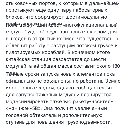
стыковочных портов, к которым в дальнейшем
пристыкуют еще одну пару лабораторных
блоков, что сформирует шестимодульную
конфигурацию станции.
Помимо функции хаба, многофункциональный
модуль будет оборудован новым шлюзом для
выходов в открытый космос, что существенно
облегчит работу с растущим потоком грузов и
пилотируемых кораблей. В конечном итоге
китайская станция разрастется до шести
модулей, а её общая масса составит около 180
тонн.
Точные сроки запуска новых элементов пока
официально не объявлены, но работа на Земле
идет полным ходом, однако сообщается, что
для запуска тяжелых модулей планируется
модернизировать тяжелую ракету-носитель
«Чанчжэн-5B». Она получит увеличенный
головной обтекатель и дополнительную
ступень для повышения грузоподъемности.