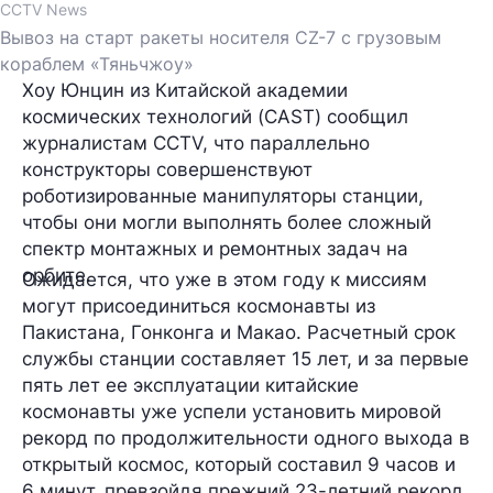
CCTV News
Вывоз на старт ракеты носителя CZ-7 с грузовым
кораблем «Тяньчжоу»
Хоу Юнцин из Китайской академии
космических технологий (CAST) сообщил
журналистам CCTV, что параллельно
конструкторы совершенствуют
роботизированные манипуляторы станции,
чтобы они могли выполнять более сложный
спектр монтажных и ремонтных задач на
орбите.
Ожидается, что уже в этом году к миссиям
могут присоединиться космонавты из
Пакистана, Гонконга и Макао. Расчетный срок
службы станции составляет 15 лет, и за первые
пять лет ее эксплуатации китайские
космонавты уже успели установить мировой
рекорд по продолжительности одного выхода в
открытый космос, который составил 9 часов и
6 минут, превзойдя прежний 23-летний рекорд