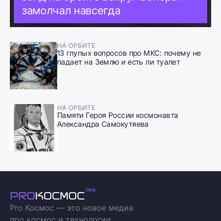
замолчал навсегда
НА ОРБИТЕ
13 глупых вопросов про МКС: почему не
падает на Землю и есть ли туалет
НА ОРБИТЕ
Памяти Героя России космонавта
Александра Самокутяева
Pro Космос — это новое медиа
про космос и технологии.