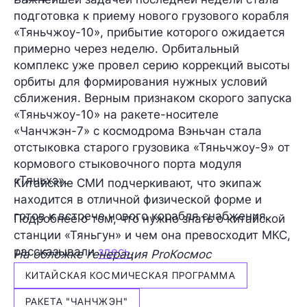
подготовка к приему нового грузового корабля
«Тяньчжоу-10», прибытие которого ожидается
примерно через неделю. Орбитальный
комплекс уже провел серию коррекций высоты
орбиты для формирования нужных условий
сближения. Верным признаком скорого запуска
«Тяньчжоу-10» на ракете-носителе
«Чанчжэн-7» с космодрома Вэньчан стала
отстыковка старого грузовика «Тяньчжоу-9» от
кормового стыковочного порта модуля
«Тяньхэ».
Китайские СМИ подчеркивают, что экипаж
находится в отличной физической форме и
готов к встрече нового корабля снабжения.
Подробнее о том, что нужно знать о китайской
станции «Тяньгун» и чем она превосходит МКС,
рассказывали
здесь
.
На обложке генерация ProКосмос
КИТАЙСКАЯ КОСМИЧЕСКАЯ ПРОГРАММА
РАКЕТА "ЧАНЧЖЭН"