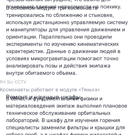
понимания влияния невесомости на психику.
В основном модуле три космонавта
тренировались по сближению и стыковке,
используя дистанционно управляемую систему
и манипуляторы для управления движением и
ориентации. Параллельно они проводили
эксперименты по изучению кинематических
характеристик. Данные о движении людей в
условиях микрогравитации помогают точно
анализировать позы и действия экипажа
внутри обитаемого объема.
Prt Scr CCTV
Космонавты работают в модуле «Тяньхэ»
Ремонт и научные шкафы
В области фундаментальной физики и
материаловедения экипаж выполнил плановое
техническое обслуживание орбитальных
лабораторий. В шкафу для изучения горения
специалисты заменили фильтры и крышки для
отбора проб, а в шкафах физики жидкостей и