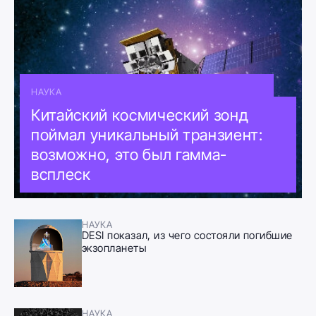
НАУКА
Китайский космический зонд
поймал уникальный транзиент:
возможно, это был гамма-
всплеск
НАУКА
DESI показал, из чего состояли погибшие
экзопланеты
НАУКА