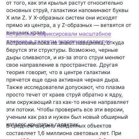
от того, как эти крылья растут относительно
основных струй, галактики напоминают буквы
X или Z. У X-образных систем они исходят
прямо из центра, а у Z-образных — ветвятся от
внешних краев.
Астрономы зафиксировали масштабное
слияние в далеком скоплении галактик
Астрономы пока не знают наверняка, откуда
берутся эти структуры. Возможно, черные
дыры сливаются, и из-за этого струи меняют
свое направление в пространстве. Другая
теория говорит, что в центре галактики
прячется еще одна активная черная дыра.
Также исследователи допускают, что плазма
просто течет от краев струй обратно к ядру,
или окружающий газ как-то иначе направляет
эти потоки. Чтобы проверить все эти версии,
ученым как раз и нужен был новый обширный
каталог крылатых галактик.
В среднем ширина найденных объектов
составляет 1,6 миллиона световых лет. При