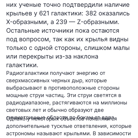
них ученые точно подтвердили наличие
крыльев у 621 галактики: 382 оказались
X-образными, а 239 — Z-образными.
Остальные источники пока остаются
под вопросом, так как их крылья видны
только с одной стороны, слишком малы
или перекрыты из-за наклона
галактики.
Радиогалактики получают энергию от
сверхмассивных черных дыр, которые
выбрасывают в противоположные стороны
мощные струи частиц. Эти струи светятся в
радиодиапазоне, растягиваются на миллионы
световых лет и обычно образуют две
симметричные области по бокам от ядра.
Однако у некоторых объектов появляются
дополнительные тусклые ответвления, которые
астрономы называют крыльями. В зависимости