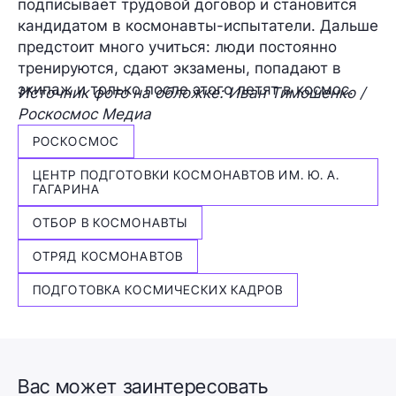
подписывает трудовой договор и становится
кандидатом в космонавты-испытатели. Дальше
предстоит много учиться: люди постоянно
тренируются, сдают экзамены, попадают в
экипаж и только после этого летят в космос.
Источник фото на обложке: Иван Тимошенко /
Роскосмос Медиа
РОСКОСМОС
ЦЕНТР ПОДГОТОВКИ КОСМОНАВТОВ ИМ. Ю. А.
ГАГАРИНА
ОТБОР В КОСМОНАВТЫ
ОТРЯД КОСМОНАВТОВ
ПОДГОТОВКА КОСМИЧЕСКИХ КАДРОВ
Вас может заинтересовать