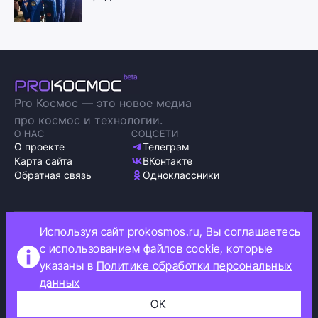
Pro Космос — это новое медиа
про космос и технологии.
О НАС
СОЦСЕТИ
О проекте
Телеграм
Карта сайта
ВКонтакте
Обратная связь
Одноклассники
Используя сайт prokosmos.ru, Вы соглашаетесь
Политика обработки персональных данных
с использованием файлов cookie, которые
Как мы используем cookie
указаны в
Политике обработки персональных
Информация об ограничениях
данных
Прокосмос © 2023
+16
ОК