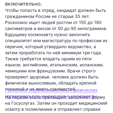
включительно.
Чтобы попасть в отряд, кандидат должен быть
гражданином России не старше 35 лет.
Роскосмос ищет людей ростом от 150 до 190
сантиметров и весом от 50 до 90 килограммов.
Будущему космонавту нужно закончить
специалитет или магистратуру по профессии из
перечня, который утвердило ведомство, а
затем проработать по ней минимум три года.
Также требуется владеть одним из пяти
языков: английским, итальянским, испанским,
немецким или французским. Врачи строго
проверяют здоровье: человек должен быть
физически выносливым, обладать крепкой
психикой и не иметь судимостей.
Роскосмос опубликовал список физических
нормативов для кандидатов в космонавты
На первом этапе претендент заполняет форму
на Госуслугах. Затем он проходит медицинский
осмотр в поликлинике и отправляет справки