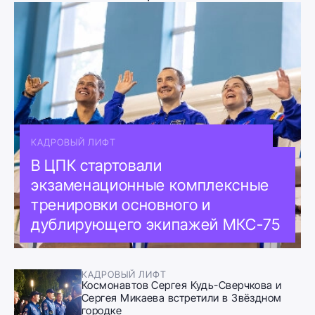
КАДРОВЫЙ ЛИФТ
В ЦПК стартовали
экзаменационные комплексные
тренировки основного и
дублирующего экипажей МКС-75
КАДРОВЫЙ ЛИФТ
Космонавтов Сергея Кудь-Сверчкова и
Сергея Микаева встретили в Звёздном
городке