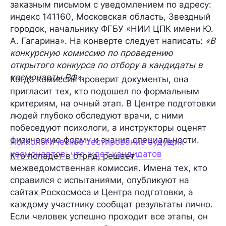
заказным письмом с уведомлением по адресу:
индекс 141160, Московская область, Звездный
городок, начальнику ФГБУ «НИИ ЦПК имени Ю.
А. Гагарина». На конверте следует написать:
«В
конкурсную комиссию по проведению
открытого конкурса по отбору в кандидаты в
космонавты РФ».
Когда комиссия проверит документы, она
пригласит тех, кто подошел по формальным
критериям, на очный этап. В Центре подготовки
людей глубоко обследуют врачи, с ними
побеседуют психологи, а инструкторы оценят
физическую форму и знания специальности.
Психологическое тестирование будущих
космонавтов: что ждет кандидатов
Кто попадет в отряд, решает
межведомственная комиссия. Имена тех, кто
справился с испытаниями, опубликуют на
сайтах Роскосмоса и Центра подготовки, а
каждому участнику сообщат результаты лично.
Если человек успешно проходит все этапы, он