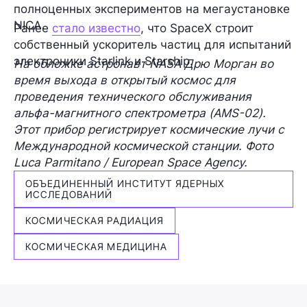
полноценных экспериментов на мегаустановке
NICA.
Ранее
стало известно
, что SpaceX строит
собственный ускоритель частиц для испытаний
электроники Starlink и Starship.
На обложке астронавт NASA Дрю Морган во
время выхода в открытый космос для
проведения технического обслуживания
альфа-магнитного спектрометра (AMS-02).
Этот прибор регистрирует космические лучи с
Международной космической станции. Фото
Luca Parmitano / European Space Agency.
ОБЪЕДИНЕННЫЙ ИНСТИТУТ ЯДЕРНЫХ
ИССЛЕДОВАНИЙ
КОСМИЧЕСКАЯ РАДИАЦИЯ
КОСМИЧЕСКАЯ МЕДИЦИНА