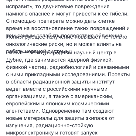
исправить, то двунитевые повреждения
намного опаснее и могут привести к ее гибели.
С помощью препарата можно дать клетке
время на восстановление таких повреждений и
тем самым ослабить последствия облучения.
Ионизирующее излучение повышает не только
онкологические риски, но и может влиять на
работу нервной системы.
ОИЯИ — международный научный центр в
Дубне, где занимаются ядерной физикой,
физикой частиц, радиобиологией и связанными
с ними прикладными исследованиями. Проекты
в области радиационной защиты институт
ведет вместе с российскими научными
организациями, а также с американским,
европейским и японским космическими
агентствами. Одновременно там создают
новые материалы для защиты экипажа от
излучения, радиационно-стойкую
микроэлектронику и готовят запуск