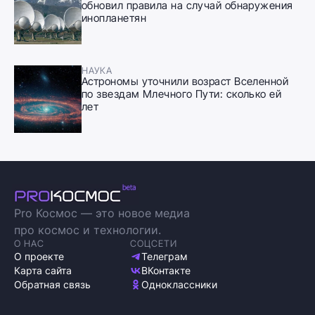
обновил правила на случай обнаружения
инопланетян
НАУКА
Астрономы уточнили возраст Вселенной
по звездам Млечного Пути: сколько ей
лет
Pro Космос — это новое медиа
про космос и технологии.
О НАС
СОЦСЕТИ
О проекте
Телеграм
Карта сайта
ВКонтакте
Обратная связь
Одноклассники