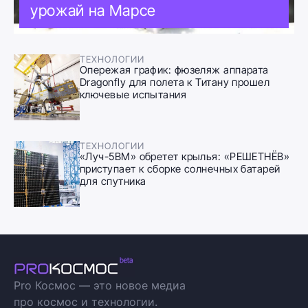
урожай на Марсе
ТЕХНОЛОГИИ
Опережая график: фюзеляж аппарата
Dragonfly для полета к Титану прошел
ключевые испытания
ТЕХНОЛОГИИ
«Луч-5ВМ» обретет крылья: «РЕШЕТНЁВ»
приступает к сборке солнечных батарей
для спутника
Pro Космос — это новое медиа
про космос и технологии.