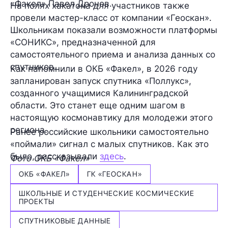
«Факел» Павел Дронов.
На полях хакатона для участников также
провели мастер-класс от компании «Геоскан».
Школьникам показали возможности платформы
«СОНИКС», предназначенной для
самостоятельного приема и анализа данных со
спутников.
Как напомнили в ОКБ «Факел», в 2026 году
запланирован запуск спутника «Поллукс»,
созданного учащимися Калининградской
области. Это станет еще одним шагом в
настоящую космонавтику для молодежи этого
региона.
Ранее российские школьники самостоятельно
«поймали» сигнал с малых спутников. Как это
было, рассказывали
здесь
.
Фото ОКБ «Факел»
ОКБ «ФАКЕЛ»
ГК «ГЕОСКАН»
ШКОЛЬНЫЕ И СТУДЕНЧЕСКИЕ КОСМИЧЕСКИЕ
ПРОЕКТЫ
СПУТНИКОВЫЕ ДАННЫЕ