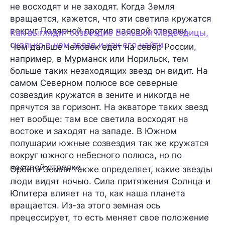
не восходят и не заходят. Когда Земля
вращается, кажется, что эти светила кружатся
вокруг Полярной против часовой стрелки.
Как выглядит созвездие Большой Медведицы,
сколько в нем звезд и как его найти
Чем дальше человек едет на север России,
например, в Мурманск или Норильск, тем
больше таких незаходящих звезд он видит. На
самом Северном полюсе все северные
созвездия кружатся в зените и никогда не
прячутся за горизонт. На экваторе таких звезд
нет вообще: там все светила восходят на
востоке и заходят на западе. В Южном
полушарии южные созвездия так же кружатся
вокруг южного небесного полюса, но по
часовой стрелке.
Орбита Земли также определяет, какие звезды
люди видят ночью. Сила притяжения Солнца и
Юпитера влияет на то, как наша планета
вращается. Из-за этого земная ось
прецессирует, то есть меняет свое положение