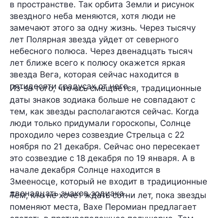
в пространстве. Так орбита Земли и рисунок
звездного неба меняются, хотя люди не
замечают этого за одну жизнь. Через тысячу
лет Полярная звезда уйдет от северного
небесного полюса. Через двенадцать тысяч
лет ближе всего к полюсу окажется яркая
звезда Вега, которая сейчас находится в
пятидесяти градусах от него.
Из-за того, что ось смещается, традиционные
даты знаков зодиака больше не совпадают с
тем, как звезды располагаются сейчас. Когда
люди только придумали гороскопы, Солнце
проходило через созвездие Стрельца с 22
ноября по 21 декабря. Сейчас оно пересекает
это созвездие с 18 декабря по 19 января. А в
начале декабря Солнце находится в
Змееносце, который не входит в традиционные
двенадцать знаков зодиака.
Тем, кто не хочет ждать сотни лет, пока звезды
поменяют места, Вахе Перомиан предлагает