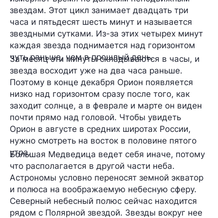
звездам. Этот цикл занимает двадцать три
часа и пятьдесят шесть минут и называется
звездными сутками. Из-за этих четырех минут
каждая звезда поднимается над горизонтом
чуть раньше, чем в прошлый день.
За месяц эти минуты складываются в часы, и
звезда восходит уже на два часа раньше.
Поэтому в конце декабря Орион появляется
низко над горизонтом сразу после того, как
заходит солнце, а в феврале и марте он виден
почти прямо над головой. Чтобы увидеть
Орион в августе в средних широтах России,
нужно смотреть на восток в половине пятого
утра.
Большая Медведица ведет себя иначе, потому
что располагается в другой части неба.
Астрономы условно переносят земной экватор
и полюса на воображаемую небесную сферу.
Северный небесный полюс сейчас находится
рядом с Полярной звездой. Звезды вокруг нее