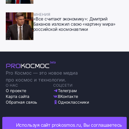
МНЕНИЯ
«Все считают экономику»: Дмитрий
Баканов изложил свою «картину мира»
российской космонавтики
Pro Космос — это новое медиа
про космос и технологии.
О НАС
СОЦСЕТИ
О проекте
Телеграм
Карта сайта
ВКонтакте
Обратная связь
Одноклассники
Используя сайт prokosmos.ru, Вы соглашаетесь
Политика обработки персональных данных