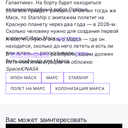
Галактике». На борту будет находиться
человекоподобный робот Optimus.
Если все пройдет успешно, отметил тогда же
Маск, то Starship с экипажем полетит на
Красную планету через два года — в 2028-м.
Сколько человеку нужно для создания первой
колонии? Илон Маск
дал ответ
.
А все, что нужно знать о Марсе — где он
находится, сколько до него лететь и есть ли
там жизнь, — рассказывали
здесь
.
В
этом материале
разобрали, каким должен
быть скафандр для Марса.
Источник иллюстрации на обложке:
SpaceX/NASA
ИЛОН МАСК
МАРС
STARSHIP
ПОЛЕТ НА МАРС
КОЛОНИЗАЦИЯ МАРСА
Вас может заинтересовать