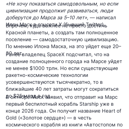
«Не хочу показаться самодовольным, но если
цивилизация продолжит развиваться, люди
доберутся до Марса за 5–10 лет»,
— написал
Илон Маск в соцсети X (бывший Twitter).
Впрочем, куда важнее не просто достичь
Красной планеты, а создать там полноценное
поселение — самодостаточную цивилизацию.
По мнению Илона Маска, на это уйдет еще 20–
30 лет.
Ранее владелец SpaceX подсчитал, что на
создание полноценного города на Марсе уйдет
не менее $1000 трлн. Но если существующие
ракетно-космические технологии
усовершенствуются тысячекратно, то в
ближайшие 40 лет затраты могут сократиться
до $25 млрд в год.
В октябре Маск заявил, что отправит на Марс
первый беспилотный корабль Starship уже в
конце 2026 года. Он получит название Heart of
Gold («Золотое сердце») — в честь
космического корабля из книги «Автостопом по