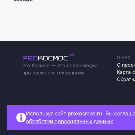
О НАС
О прое
Pro Космос — это новое медиа
Карта 
про космос и технологии.
Обратн
Прокосмос © 2023
Полити
Используя сайт prokosmos.ru, Вы соглаш
Как мы
обработки персональных данных
Информ