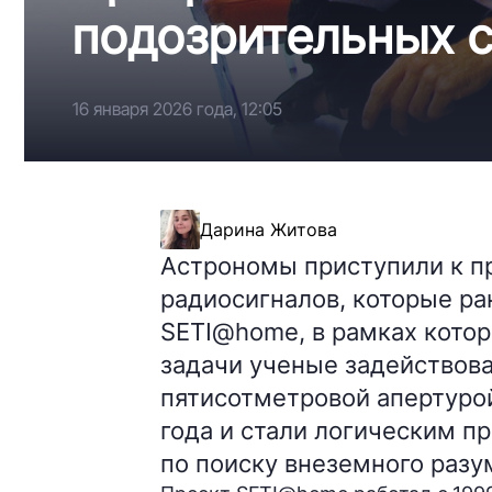
подозрительных с
16 января 2026 года, 12:05
Дарина Житова
Астрономы приступили к п
радиосигналов, которые ра
SETI@home, в рамках котор
задачи ученые задействова
пятисотметровой апертуро
года и стали логическим 
по поиску внеземного разу