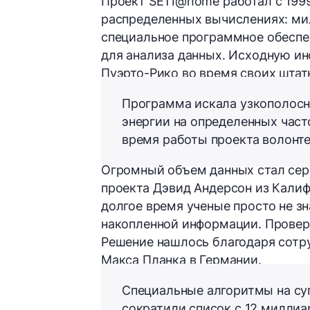
Проект
SETI@home
работал
с 199
распределенных вычислениях: ми
специальное программное обеспе
для анализа данных. Исходную 
Пуэрто-Рико во время своих шта
Программа искала узкополосн
энергии на определенных част
время работы проекта волонте
Огромный объем данных стал сер
проекта
Дэвид Андерсон
из
Калиф
долгое время ученые просто не зн
накопленной информации. Провер
Решение нашлось благодаря сотр
Макса Планка
в Германии.
Специальные алгоритмы на су
сократили список с 12 миллиа