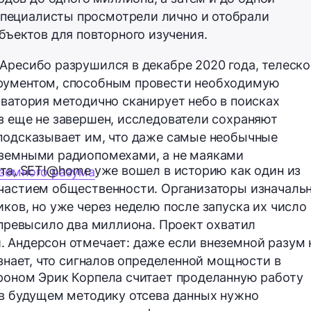
специалисты просмотрели лично и отобрали
ъектов для повторного изучения.
Аресибо разрушился в декабре 2020 года, телеско
рументом, способным провести необходимую
рватория методично сканирует небо в поисках
з еще не завершен, исследователи сохраняют
 подсказывает им, что даже самые необычные
 земными радиопомехами, а не маяками
ата, SETI@home уже вошел в историю как один из
еземного разума
участием общественности. Организаторы изначаль
ков, но уже через неделю после запуска их число
д превысило два миллиона. Проект охватил
 Андерсон отмечает: даже если внеземной разум 
 знает, что сигналов определенной мощности в
троном
Эрик Корпела
считает проделанную работу
 в будущем методику отсева данных нужно