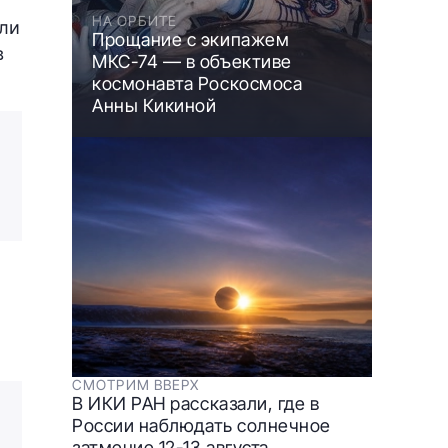
НА ОРБИТЕ
али
Прощание с экипажем
в
МКС-74 — в объективе
космонавта Роскосмоса
Анны Кикиной
СМОТРИМ ВВЕРХ
В ИКИ РАН рассказали, где в
России наблюдать солнечное
затмение 12-13 августа