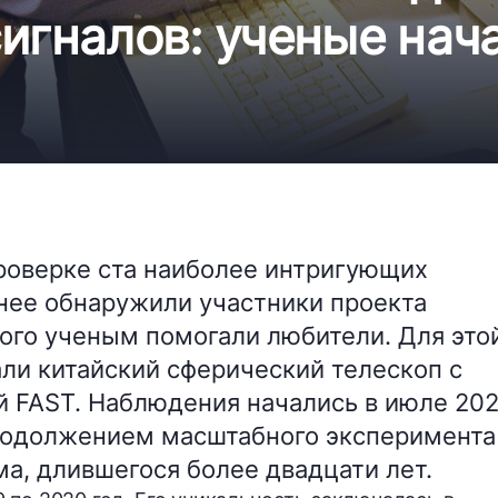
игналов: ученые нач
роверке ста наиболее интригующих
нее обнаружили участники проекта
ого ученым помогали любители. Для это
ли китайский сферический телескоп с
й FAST. Наблюдения начались в июле 20
продолжением масштабного эксперимента
ма, длившегося более двадцати лет.