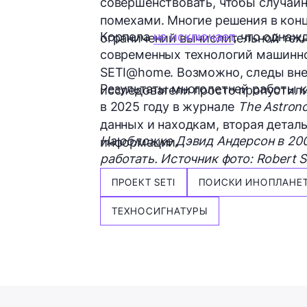
совершенствовать, чтобы случай
помехами. Многие решения в конц
Корпела
не исключает
, что однаж
ограничений вычислительной техн
современных технологий машинно
SETI@home. Возможно, следы внез
Результаты многолетней работы к
исследователи просто пропустили
в 2025 году в журнале
The Astrono
данных и находкам, вторая детал
На обложке Дэвид Андерсон в 200
информации.
работать. Источник фото: Robert S
ПРОЕКТ SETI
ПОИСКИ ИНОПЛАНЕ
ТЕХНОСИГНАТУРЫ