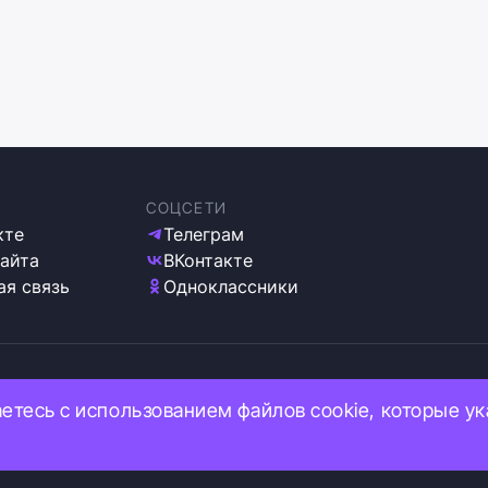
СОЦСЕТИ
кте
Телеграм
сайта
ВКонтакте
ая связь
Одноклассники
ка обработки персональных данных
аетесь с использованием файлов cookie, которые у
 используем cookie
ация об ограничениях