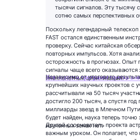
тысячи сигналов. Эту тысячу 
сотню самых перспективных об
Поскольку легендарный телескоп 
FAST
остался единственным инст
проверку. Сейчас китайская обсе
повторных импульсов. Хотя анали
осторожность в прогнозах. Опыт
сигналы чаще всего оказываются
Независимо от итогового результ
Все новости программ поиска вн
инопланетных цивилизаций.
крупнейших научных проектов с 
рассчитывали на 50 тысяч участни
достигло 200 тысяч, а спустя го
миллиарды звезд в Млечном Пути.
будет найден, наука теперь точно
Другой сооснователь проекта ас
изученных зонах нет.
важным уроком. Он полагает, что