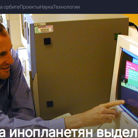
а орбите
Проекты
Наука
Технологии
а инопланетян выдел