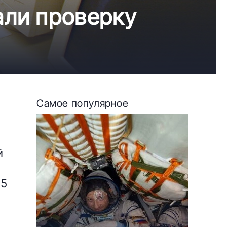
али проверку
Самое популярное
й
25