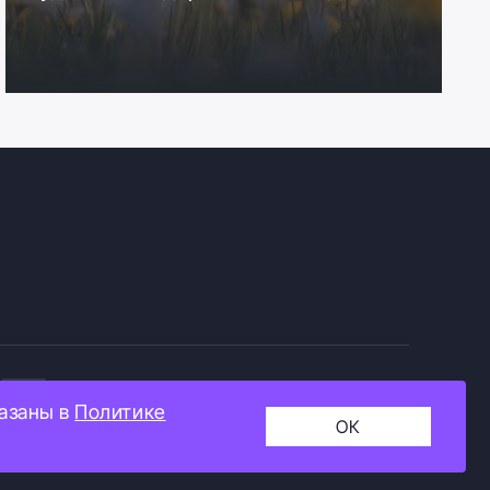
+16
казаны в
Политике
ОК