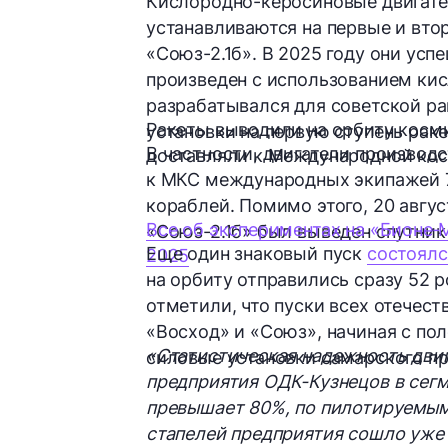
Кислородно-керосиновые двигате
устанавливаются на первые и вто
«Союз-2.1б». В 2025 году они усп
произведен с использованием кис
разрабатывался для советской ра
Ракеты выводили на орбиту косми
установки на первую ступень раке
В частности, двигатели производ
доставляли к Международной кос
к МКС международных экипажей 7
кораблей. Помимо этого, 20 авгу
Все об экспериментах на «Бионе‑
«Союз-2.1б» был выведен спутни
Еще один знаковый пуск
состоялс
2025
на орбиту отправились сразу 52 
отметили, что пуски всех отечес
«Восход» и «Союз», начиная с пол
«Статистическая надежность двиг
силовые установки самарского пр
предприятия ОДК-Кузнецов в сегм
превышает 80%, по пилотируемым
стапелей предприятия сошло уже 