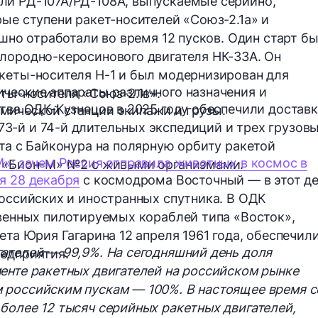
ли РД-107А/РД-108А, выпускаемые серийно,
рые ступени ракет-носителей «Союз-2.1а» и
ешно отработали во время 12 пусков. Один старт б
лородно-керосинового двигателя НК-33А. Он
кеты-носителя Н-1 и был модернизирован для
ческие аппараты различного назначения и
ты-носителя «Союз-2.1в».
ства ОДК-Кузнецов в 2025 году обеспечили достав
мической станции экипажи и грузы.
3-й и 74-й длительных экспедиций и трех грузов
ста с Байконура на полярную орбиту ракетой
М»: зачем Россия отправила животных в космос в
к «Бион-М» №2 с живыми организмами.
я 28 декабря
с космодрома Восточный — в этот д
российских и иностранных спутника. В ОДК
твенных пилотируемых кораблей типа «Восток»,
ета Юрия Гагарина 12 апреля 1961 года, обеспечил
ателей — 99,9%. На сегодняшний день доля
едприятия.
енте ракетных двигателей на российском рынке
 российским пускам — 100%. В настоящее время с
более 12 тысяч серийных ракетных двигателей,