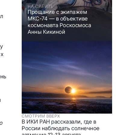
НА ОРБИТЕ
Прощание с экипажем
ыл
МКС-74 — в объективе
космонавта Роскосмоса
Анны Кикиной
ку
ых
ень
и
СМОТРИМ ВВЕРХ
В ИКИ РАН рассказали, где в
о
России наблюдать солнечное
затмение 12-13 августа