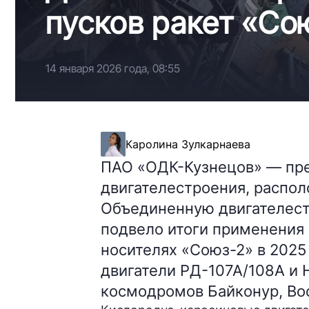
пусков ракет «Со
14 января 2026 года, 08:55
Каролина Зулкарнаева
ПАО «ОДК-Кузнецов» — пре
двигателестроения, распол
Объединенную двигателест
подвело итоги применения 
носителях «Союз-2» в 2025
двигатели РД-107А/108А и 
космодромов Байконур, Во