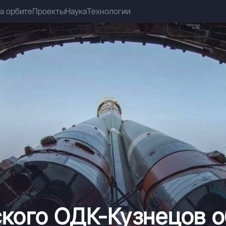
а орбите
Проекты
Наука
Технологии
кого ОДК-Кузнецов о