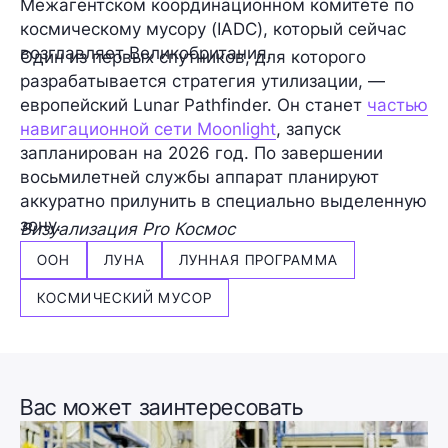
Межагентском координационном комитете по
космическому мусору (IADC), который сейчас
возглавляет Великобритания.
Один из первых спутников, для которого
разрабатывается стратегия утилизации, —
европейский Lunar Pathfinder. Он станет
частью
навигационной сети Moonlight
, запуск
запланирован на 2026 год. По завершении
восьмилетней службы аппарат планируют
аккуратно прилунить в специально выделенную
зону.
Визуализация Pro Космос
ООН
ЛУНА
ЛУННАЯ ПРОГРАММА
КОСМИЧЕСКИЙ МУСОР
Вас может заинтересовать