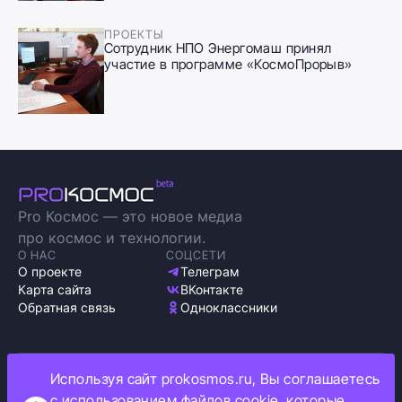
ПРОЕКТЫ
Сотрудник НПО Энергомаш принял
участие в программе «КосмоПрорыв»
Pro Космос — это новое медиа
про космос и технологии.
О НАС
СОЦСЕТИ
О проекте
Телеграм
Карта сайта
ВКонтакте
Обратная связь
Одноклассники
Используя сайт prokosmos.ru, Вы соглашаетесь
Политика обработки персональных данных
с использованием файлов cookie, которые