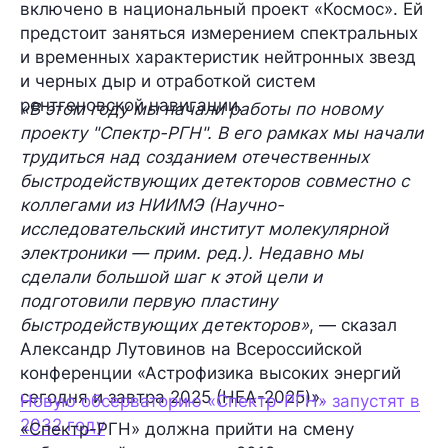
включено в национальный проект «Космос». Ей
предстоит заняться измерением спектральных
и временных характеристик нейтронных звезд
и черных дыр и отработкой систем
рентгеновской навигации.
«В этом году мы начали работы по новому
проекту "Спектр-РГН". В его рамках мы начали
трудиться над созданием отечественных
быстродействующих детекторов совместно с
коллегами из НИИМЭ (Научно-
исследовательский институт молекулярной
электроники — прим. ред.). Недавно мы
сделали большой шаг к этой цели и
подготовили первую пластину
быстродействующих детекторов»
, — сказал
Александр Лутовинов на Всероссийской
конференции «Астрофизика высоких энергий
сегодня и завтра 2025 (HEA-2025)».
Новую обсерваторию «Спектр-РГН» запустят в
2032 году
«Спектр-РГН» должна прийти на смену