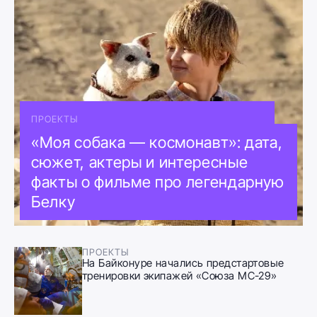
ПРОЕКТЫ
«Моя собака — космонавт»: дата,
сюжет, актеры и интересные
факты о фильме про легендарную
Белку
ПРОЕКТЫ
На Байконуре начались предстартовые
тренировки экипажей «Союза МС-29»