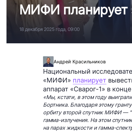
МИФИ планирует з
18 декабря 2025 года, 09:00
Андрей Красильников
Национальный исследовате
«МИФИ»
планирует
вывести
аппарат «Сварог-1» в конце
«Мы, кстати, в этом году выиграл
Бортника. Благодаря этому гранту
орбиту второй спутник МИФИ — "С
гамма-излучения. На этом спутник
на парах жидкости и гамма-спек