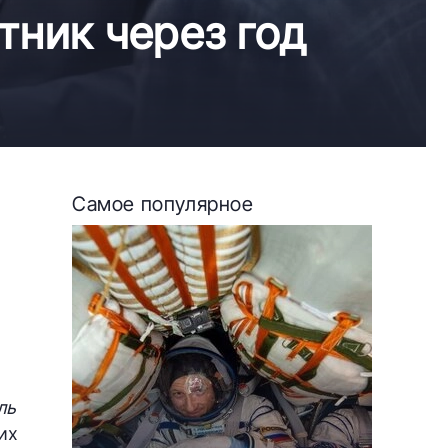
тник через год
Самое популярное
ль
их