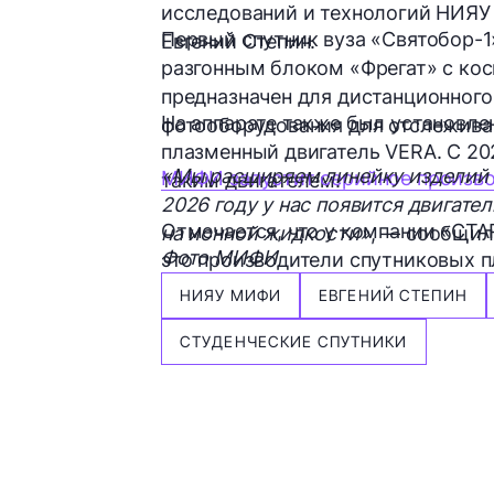
исследований и технологий НИЯУ
Первый спутник вуза «Святобор-1
Евгений Степин.
разгонным блоком «Фрегат» с кос
предназначен для дистанционног
На аппарате также был установл
фотооборудования для отслежива
плазменный двигатель VERA. С 20
«Мы расширяем линейку изделий 
МИФИ запустит серийное произво
таким двигателем.
2026 году у нас появится двигате
Отмечается, что у компании «СТАР
на ионной жидкости»
, — сообщил
Фото МИФИ
это производители спутниковых 
НИЯУ МИФИ
ЕВГЕНИЙ СТЕПИН
СТУДЕНЧЕСКИЕ СПУТНИКИ