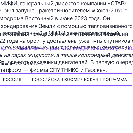
 МИФИ, генеральный директор компании «СТАР»
» был запущен ракетой-носителем «Союз-2.1б» с
модрома Восточный в июне 2023 года. Он
о зондирования Земли с помощью тепловизионного
ен разработанный в МИФИ электрореактивный
ния лесных пожаров и иных стихийных бедствий.
22 года на орбиту доставлены уже пять спутников 
и по направлению электрореактивных двигателей.
дство плазменных двигателей для малых спутник
ль на парах жидкости, а также коллоидный двигате
» уже есть заказчики двигателей. В первую очере
 Евгений Степин.
платформ — фирмы СПУТНИКС и Геоскан.
РОССИЯ
РОССИЙСКАЯ КОСМИЧЕСКАЯ ПРОГРАММА