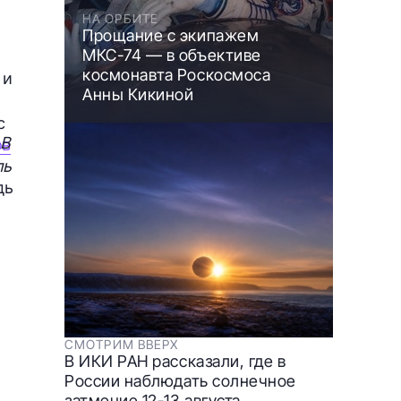
НА ОРБИТЕ
Прощание с экипажем
МКС-74 — в объективе
космонавта Роскосмоса
 и
Анны Кикиной
с
 В
ов
ль
дь
СМОТРИМ ВВЕРХ
В ИКИ РАН рассказали, где в
России наблюдать солнечное
затмение 12-13 августа