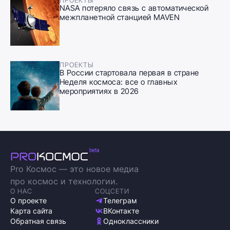
NASA потеряло связь с автоматической
межпланетной станцией MAVEN
ПРОЕКТЫ
В России стартовала первая в стране
Неделя космоса: все о главных
мероприятиях в 2026
Pro Космос — это новое медиа
про космос и технологии.
О НАС
СОЦСЕТИ
О проекте
Телеграм
Карта сайта
ВКонтакте
Обратная связь
Одноклассники