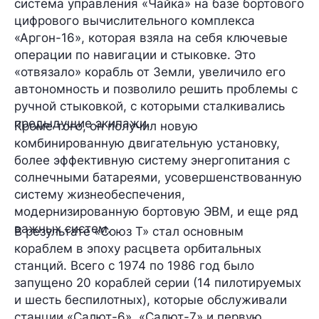
система управления «Чайка» на базе бортового
цифрового вычислительного комплекса
«Аргон-16», которая взяла на себя ключевые
операции по навигации и стыковке. Это
«отвязало» корабль от Земли, увеличило его
автономность и позволило решить проблемы с
ручной стыковкой, с которыми сталкивались
предыдущие экипажи.
Кроме того, он получил новую
комбинированную двигательную установку,
более эффективную систему энергопитания с
солнечными батареями, усовершенствованную
систему жизнеобеспечения,
модернизированную бортовую ЭВМ, и еще ряд
важных систем.
В результате «Союз Т» стал основным
кораблем в эпоху расцвета орбитальных
станций. Всего с 1974 по 1986 год было
запущено 20 кораблей серии (14 пилотируемых
и шесть беспилотных), которые обслуживали
станции «Салют-6», «Салют-7» и первую