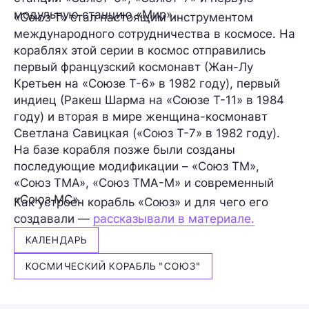
модульную станцию «Мир».
«Союз Т» стал настоящим инструментом
международного сотрудничества в космосе. На
кораблях этой серии в космос отправились
первый французский космонавт (Жан-Лу
Кретьен на «Союзе Т-6» в 1982 году), первый
индиец (Ракеш Шарма на «Союзе Т-11» в 1984
году) и вторая в мире женщина-космонавт
Светлана Савицкая («Союз Т-7» в 1982 году).
На базе корабля позже были созданы
последующие модификации – «Союз ТМ»,
«Союз ТМА», «Союз ТМА-М» и современный
«Союз МС».
Как устроен корабль «Союз» и для чего его
создавали —
рассказывали в материале.
КАЛЕНДАРЬ
КОСМИЧЕСКИЙ КОРАБЛЬ "СОЮЗ"