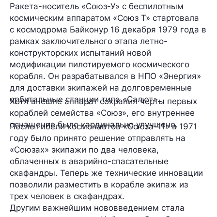
Ракета-носитель «Союз-У» с беспилотным
космическим аппаратом «Союз Т» стартовала
с космодрома Байконур
16 декабря 1979 года
в
рамках заключительного этапа летно-
конструкторских испытаний новой
модификации пилотируемого космического
корабля. Он разрабатывался в НПО «Энергия»
для доставки экипажей на долговременные
орбитальные станции типа «Салют».
Хотя внешне аппарат сохранил черты первых
кораблей семейства «Союз», его внутреннее
оснащение было кардинально улучшено.
После гибели космонавтов «Союза-11» в 1971
году было принято решение отправлять на
«Союзах» экипажи по два человека,
облаченных в аварийно-спасательные
скафандры. Теперь же технические инновации
позволили разместить в корабле экипаж из
трех человек в скафандрах.
Другим важнейшим нововведением стала