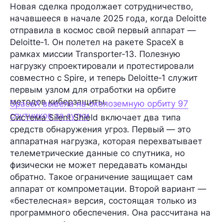
Новая сделка продолжает сотрудничество,
начавшееся в начале 2025 года, когда Deloitte
отправила в космос свой первый аппарат —
Deloitte‑1. Он полетел на ракете SpaceX в
рамках миссии Transporter‑13. Полезную
нагрузку спроектировали и протестировали
совместно с Spire, и теперь Deloitte‑1 служит
первым узлом для отработки на орбите
методов киберзащиты.
SpaceX вывела на околоземную орбиту 97
спутников за сутки
Система Silent Shield включает два типа
средств обнаружения угроз. Первый — это
аппаратная нагрузка, которая перехватывает
телеметрические данные со спутника, но
физически не может передавать команды
обратно. Такое ограничение защищает сам
аппарат от компрометации. Второй вариант —
«бестелесная» версия, состоящая только из
программного обеспечения. Она рассчитана на