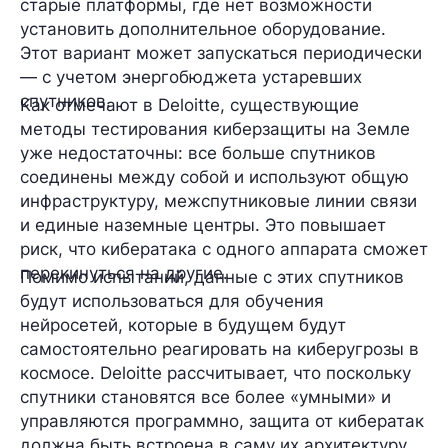
старые платформы, где нет возможности
установить дополнительное оборудование.
Этот вариант может запускаться периодически
— с учетом энергобюджета устаревших
спутников.
Как отмечают в Deloitte, существующие
методы тестирования киберзащиты на Земле
уже недостаточны: все больше спутников
соединены между собой и используют общую
инфраструктуру, межспутниковые линии связи
и единые наземные центры. Это повышает
риск, что кибератака с одного аппарата сможет
перекинуться на другие.
Помимо испытаний, данные с этих спутников
будут использоваться для обучения
нейросетей, которые в будущем будут
самостоятельно реагировать на киберугрозы в
космосе. Deloitte рассчитывает, что поскольку
спутники становятся все более «умными» и
управляются программно, защита от кибератак
должна быть встроена в саму их архитектуру.