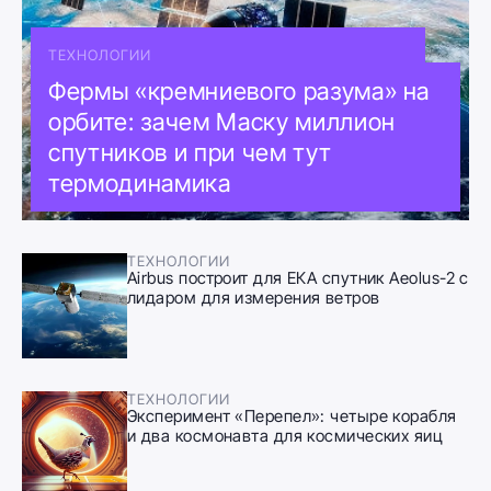
ТЕХНОЛОГИИ
Фермы «кремниевого разума» на
орбите: зачем Маску миллион
спутников и при чем тут
термодинамика
ТЕХНОЛОГИИ
Airbus построит для ЕКА спутник Aeolus-2 с
лидаром для измерения ветров
ТЕХНОЛОГИИ
Эксперимент «Перепел»: четыре корабля
и два космонавта для космических яиц