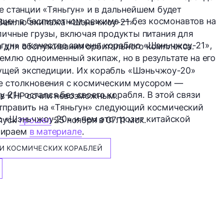
е станции «Тяньгун» и в дальнейшем будет
щен в беспилотном режиме — без космонавтов на
 Землю экипажа «Шэньчжоу-21».
зличные грузы, включая продукты питания для
гун» в качестве замены кораблю «Шэньчжоу-21»,
ы для обслуживания орбитального комплекса.
емлю одноименный экипаж, но в результате на его
ущей экспедиции. Их корабль «Шэньчжоу-20»
те столкновения с космическим мусором —
21» остался без своего корабля. В этой связи
 в КНР сочли невозможным.
тправить на «Тяньгун» следующий космический
с «Шэньчжоу‑20» и чем это грозит китайской
апуск
прошел
25 ноября в 07:11 мск.
бираем
в материале
.
И КОСМИЧЕСКИХ КОРАБЛЕЙ