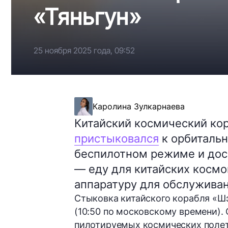
«Тяньгун»
25 ноября 2025 года, 09:52
Каролина Зулкарнаева
Китайский космический ко
пристыковался
к орбитальн
беспилотном режиме и дос
— еду для китайских космо
аппаратуру для обслуживан
Стыковка китайского корабля «Шэ
(10:50 по московскому времени)
пилотируемых космических полето