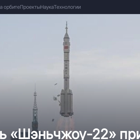
а орбите
Проекты
Наука
Технологии
ль «Шэньчжоу-22» пр