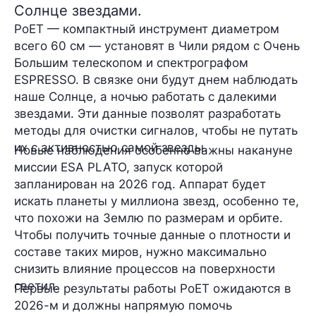
Солнце звездами.
PoET — компактный инструмент диаметром
всего 60 см — установят в Чили рядом с Очень
Большим телескопом и спектрографом
ESPRESSO. В связке они будут днем наблюдать
наше Солнце, а ночью работать с далекими
звездами. Эти данные позволят разработать
методы для очистки сигналов, чтобы не путать
их с активностью самой звезды.
Новые наблюдения особенно важны накануне
миссии ESA PLATO, запуск которой
запланирован на 2026 год. Аппарат будет
искать планеты у миллиона звезд, особенно те,
что похожи на Землю по размерам и орбите.
Чтобы получить точные данные о плотности и
составе таких миров, нужно максимально
снизить влияние процессов на поверхности
светил.
Первые результаты работы PoET ожидаются в
2026-м и должны напрямую помочь