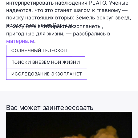
интерпретировать наблюдения PLATO. Ученые
надеются, что это станет шагом к главному —
поиску настоящих вторых Земель вокруг звезд,
похожих на наше Солнце.
А как ученые отбирают экзопланеты,
пригодные для жизни, — разобрались в
материале
.
СОЛНЕЧНЫЙ ТЕЛЕСКОП
ПОИСКИ ВНЕЗЕМНОЙ ЖИЗНИ
ИССЛЕДОВАНИЕ ЭКЗОПЛАНЕТ
Вас может заинтересовать