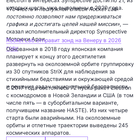
Electron в интересах Synspective достигло 21, из
которых шесть уже выполнены с 2020 года.
«Точность и послужной список Rocket Lab
постоянно позволяют нам придерживаться
графика и достигать целей нашей миссии»
, —
сказал исполнительный директор Synspective
Мотоюки Араи.
Rocket Lab отправит зонд на Венеру в 2026
году
Основанная в 2018 году японская компания
планирует к концу этого десятилетия
развернуть на околоземной орбите группировку
из 30 спутников StriX для наблюдения за
стихийными бедствиями и окружающей средой
и решения задач национальной безопасности.
С 2017 года состоялось 72 пуска ракет Electron
с космодромов в Новой Зеландии и США (в том
числе пять — в суборбитальном варианте,
получившем название HASTE). Из них четыре
старта были аварийными. На околоземные
орбиты и отлетные траектории выведены 245
космических аппаратов.