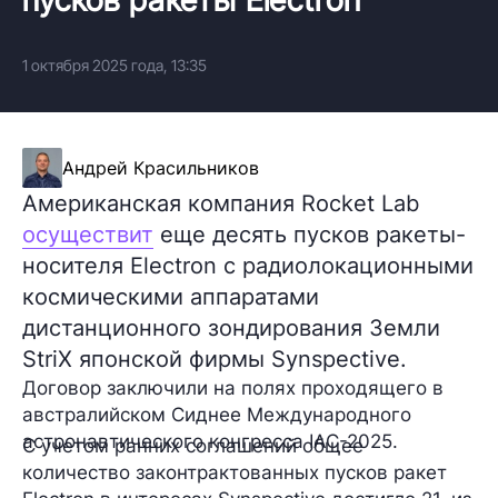
1 октября 2025 года, 13:35
Андрей Красильников
Американская компания Rocket Lab
осуществит
еще десять пусков ракеты-
носителя Electron с радиолокационными
космическими аппаратами
дистанционного зондирования Земли
StriX японской фирмы Synspective.
Договор заключили на полях проходящего в
австралийском Сиднее Международного
астронавтического конгресса IAC-2025.
С учетом ранних соглашений общее
количество законтрактованных пусков ракет