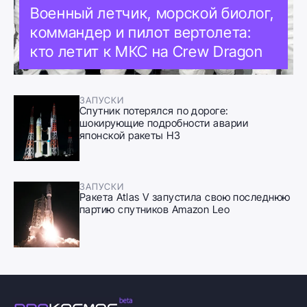
Военный летчик, морской биолог,
коммандер и пилот вертолета:
кто летит к МКС на Crew Dragon
ЗАПУСКИ
Спутник потерялся по дороге:
шокирующие подробности аварии
японской ракеты H3
ЗАПУСКИ
Ракета Atlas V запустила свою последнюю
партию спутников Amazon Leo