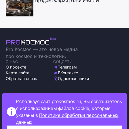
парадокс Ферми развитием ИИ
Pro Космос — это новое медиа
про космос и технологии.
О НАС
СОЦСЕТИ
О проекте
Телеграм
Карта сайта
ВКонтакте
Обратная связь
Одноклассники
Используя сайт prokosmos.ru, Вы соглашаетесь
Политика обработки персональных данных
с использованием файлов cookie, которые
Как мы используем cookie
указаны в
Политике обработки персональных
Информация об ограничениях
данных
Прокосмос © 2023
+16