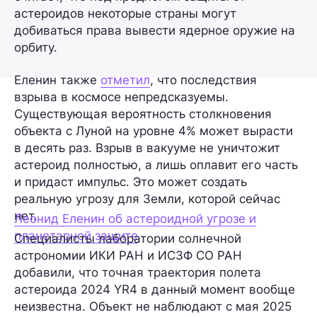
астероидов некоторые страны могут
добиваться права вывести ядерное оружие на
орбиту.
Еленин также
отметил
, что последствия
взрыва в космосе непредсказуемы.
Существующая вероятность столкновения
объекта с Луной на уровне 4% может вырасти
в десять раз. Взрыв в вакууме не уничтожит
астероид полностью, а лишь оплавит его часть
и придаст импульс. Это может создать
реальную угрозу для Земли, которой сейчас
нет.
Леонид Еленин об астероидной угрозе и
планетарной защите
Специалисты лаборатории солнечной
астрономии ИКИ РАН и ИСЗФ СО РАН
добавили, что точная траектория полета
астероида 2024 YR4 в данный момент вообще
неизвестна. Объект не наблюдают с мая 2025