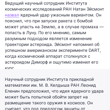
Ведущий научный сотрудник Института
космических исследований РАН
Натан Эйсмонт
назвал
ядерный удар ужасным вариантом. Он
пояснил, что при запуске ракета с бомбой
может упасть на Землю, а в случае промаха —
попасть в Луну. По его мнению, самым
разумным подходом является изменение
траектории астероида. Эйсмонт напомнил об
успешном американском эксперименте
DART
,
когда космический аппарат столкнулся с
астероидом Диморф и ощутимо изменил его
курс.
Научный сотрудник Института прикладной
математики им. М. В. Келдыша РАН
Леонид
Еленин
предположил, что идея ядерного удара
может быть попыткой обойти запрет на
размещение такого оружия в космосе. Он
считает, что под предлогом защиты от