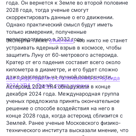
года. Он вернется к Земле во второй половине
2028 года, тогда ученые смогут
скорректировать данные о его движении.
Однако практический смысл будут иметь
только измерения, полученные
непосредственно в 2032 году.
Эксперты также
отметили
, что никто не станет
устраивать ядерный взрыв в космосе, чтобы
защитить Луну от 60-метрового астероида.
Кратер от его падения составит всего около
километра в диаметре, и его будет сложно
даже разглядеть на лунной поверхности.
Как предотвратить столкновение астероида
2024 YR4 с Луной: ответ ученых
Астероид
2024 YR4
обнаружили в конце
декабря 2024 года. Международная группа
ученых предложила принять окончательное
решение о способе воздействия на него в
конце 2028 года, когда астероид сблизится с
Землей. Ранее ученые Московского физико-
технического института высказали мнение, что