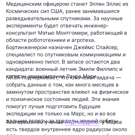
Медицинским офицером станет Эллен Эллис из
Космических сил США, ранее занимавшаяся
разведывательными спутниками. За научные
эксперименты будет отвечать инженер-
консультант Мэтью Монтгомери, работающий в
области робототехники и агротеха.
Бортинженером назначен Джеймс Спайсер,
специалист по спутниковым коммуникациям и
одновременно пилот. В запасе остаются два
кандидата: военный летчик Эмили Филлипс и
капитан авиакомпании Лаура Мари.
NASA подчеркивает, что ключевая задача —
собрать данные о том, как много месяцев в
замкнутом пространстве влияют на физическое
и психическое состояние людей. Эти знания
помогут лучше подготовить будущие
экспедиции не только на Марс, но и во все
дальние полеты за пределы земной орбиты.
Тем временем ученые
подтвердили
: у Марса
есть твердое внутреннее ядро радиусом около