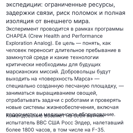
экспедиции: ограниченные ресурсы,
задержки связи, риск поломок и полная
изоляция от внешнего мира.
Эксперимент проводится в рамках программы
CHAPEA (Crew Health and Performance
Exploration Analog). Ее цель — понять, как
человек переносит длительное пребывание в
замкнутой среде и какие технологии
критически необходимы для будущих
марсианских миссий. Добровольцы будут
выходить на «поверхность Марса» —
специально созданную песчаную площадку, —
заниматься выращиванием овощей,
отрабатывать задачи с роботами и проверять
новые системы жизнеобеспечения, включая
водоочистку и медицинское оборудование.
Командование возьмет на себя летчик-
испытатель ВВС США Росс Элдер, налетавший
более 1800 часов, в том числе на F-35.