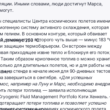
ляции. Иными словами, люди достигнут Марса,
смогут
.
ы специалисты Центра космических полетов имен
иогенную систему активного охлаждения
, которая
им гелием
. В основном контуре, который обвивает
ий, температура которого чуть выше —
минус
183 °
ый
до минус 253 °C
.
 и защищен термобарьером. Он встроен между
вая приходящее извне тепло и блокируя его поток
. Таким образом криогенное топлив о можно храни
только для длительных полетов, но и для работы н
ли на стенде в начале июня для 90-дневных тесто
анет.
а завершиться в сентябре.
«Для успешных
мос, например на Луну и Марс, необходимо внедри
ть потери топлива,
— заявила исполняющая
yogenic Fluid Management Portfolio
Кэти Хенкель
.
дотвращает потери топлива и позволяет успешно
тирует систему в условиях космического полета
а поверхности планеты»
.