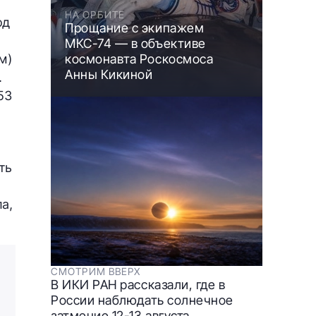
НА ОРБИТЕ
од
Прощание с экипажем
МКС-74 — в объективе
м)
космонавта Роскосмоса
Анны Кикиной
.
53
ть
а,
СМОТРИМ ВВЕРХ
В ИКИ РАН рассказали, где в
России наблюдать солнечное
затмение 12-13 августа