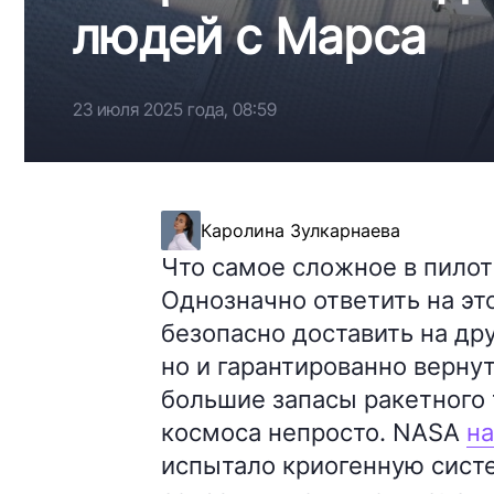
людей с Марса
23 июля 2025 года, 08:59
Каролина Зулкарнаева
Что самое сложное в пило
Однозначно ответить на это
безопасно доставить на др
но и гарантированно вернут
большие запасы ракетного 
космоса непросто. NASA
н
испытало криогенную систе