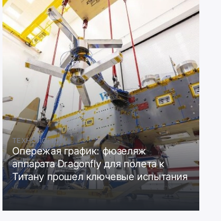
ТЕХНОЛОГИИ
Опережая график: фюзеляж
аппарата Dragonfly для полета к
Титану прошел ключевые испытания