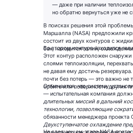
— даже при наличии теплоизо
но обратно вернуться
уже не 
В поисках решения этой проблем
Маршалла (NASA) предложили
кр
состоит из
двух контуров с жидк
Во втором контуре находится гел
бак, находится гелий, охлажденн
Этот контур расположен снаружи
слоями теплоизоляции, перехваты
не давая ему достичь резервуара
почти без потерь — это важно не 
Отмечается, что систему установи
орбите или поверхности других пл
— испытательная компания должн
длительных миссий в дальний кос
технологии, позволяющие сократи
обязанности менеджера проекта Cr
Двухступенчатое охлаждение пре
На следующем этапе NASA протес
хранить его как в полете, так и н