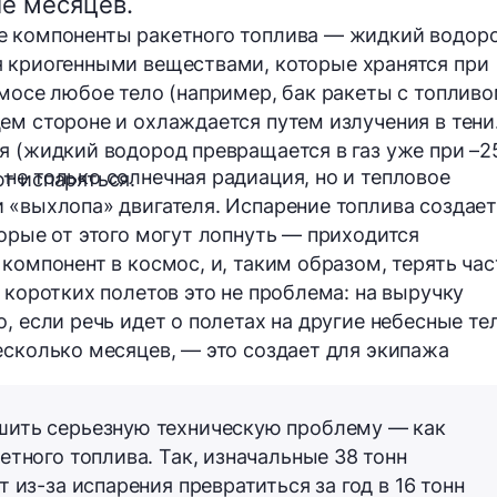
ие месяцев.
е компоненты ракетного топлива —
жидкий водор
я
криогенными
веществами, которые хранятся при
смосе любое тело (например, бак ракеты с топливо
ем стороне и охлаждается путем излучения в тени
я (жидкий водород превращается в газ уже
при –2
не только солнечная радиация, но и тепловое
т испаряться
.
 «выхлопа» двигателя.
Испарение
топлива создает
торые от этого могут лопнуть — приходится
компонент в космос, и, таким образом, терять час
 коротких полетов это не проблема: на выручку
, если речь идет о полетах на другие небесные тел
есколько месяцев, — это создает для экипажа
ить серьезную техническую проблему — как
етного топлива. Так, изначальные
38 тонн
т из-за испарения превратиться за год
в 16 тонн