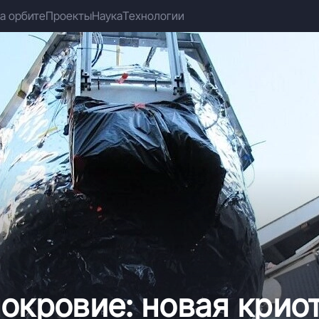
а орбите
Проекты
Наука
Технологии
окровие: новая крио