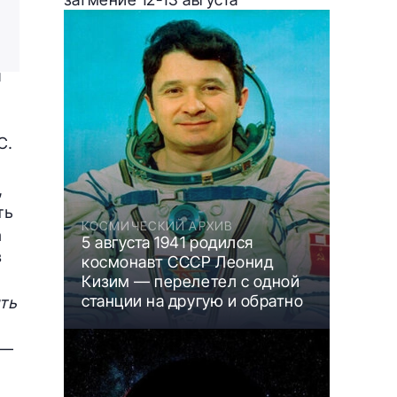
и
C
.
,
ть
КОСМИЧЕСКИЙ АРХИВ
а
5 августа 1941 родился
в
космонавт СССР Леонид
Кизим — перелетел с одной
станции на другую и обратно
ть
 —