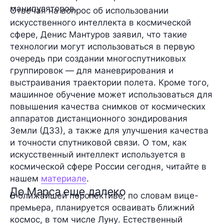
манипуляторов.
Отвечая на вопрос об использовании
искусственного интеллекта
в космической
сфере, Денис Мантуров заявил, что такие
технологии могут использоваться в первую
очередь при создании многоспутниковых
группировок — для маневрирования и
выстраивания траектории полета. Кроме того,
машинное обучение может использоваться для
повышения качества снимков от космических
аппаратов дистанционного зондирования
Земли (ДЗЗ), а также для улучшения качества
и точности спутниковой связи. О том, как
искусственный интеллект используется в
космической сфере России сегодня, читайте в
нашем
материале
.
До Марса еще далеко
В ближайшей перспективе, по словам вице-
премьера, планируется осваивать ближний
космос, в том числе
Луну
. Естественный