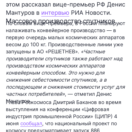
этом рассказал вице-премьер РФ Денис
Мантуров в
интервью
РИА Новости.
Массовое производство спутников
По словам вице-премьера, в России планируют
налаживать
конвейерное производство
— в
первую очередь малых космических аппаратов
весом до 100 кг. Производственные линии уже
запущены в АО «РЕШЕТНЕВ».
«Частные
производители спутников также работают над
производством космических аппаратов
конвейерным способом. Это нужно для
снижения себестоимости спутников, а в
последующем и снижения стоимости услуг для
частных потребителей»
, — отметил Денис
Мантуров.
Глава Роскосмоса Дмитрий Баканов во время
выступления на конференции «Цифровая
индустрия промышленной России» (ЦИПР) 4
июня
сообщал
, что национальный проект по
космосу предусматривает запуск 886