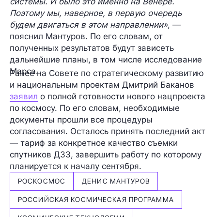
системы. И было это именно на Венере.
Поэтому мы, наверное, в первую очередь
будем двигаться в этом направлении»
, —
пояснил Мантуров. По его словам, от
полученных результатов будут зависеть
дальнейшие планы, в том числе исследование
Марса
.
Ранее на Совете по стратегическому развитию
и национальным проектам Дмитрий Баканов
заявил
о полной готовности нового нацпроекта
по космосу. По его словам, необходимые
документы прошли все процедуры
согласования. Осталось принять последний акт
— тариф за конкретное качество съемки
спутников ДЗЗ, завершить работу по которому
планируется к началу сентября.
РОСКОСМОС
ДЕНИС МАНТУРОВ
РОССИЙСКАЯ КОСМИЧЕСКАЯ ПРОГРАММА