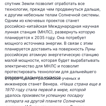
спутник Земли позволит отработать все
технологии, прежде чем продвинуться дальше,
к другим небесным телам Солнечной системы.
Одним из ключевых проектов станет
российско-китайская
Международная научная
лунная станция (МНЛС)
, развернуть которую
планируется к 2035 году. Она потребует
мощного источника энергии. В связи с этим
планируется доставить на поверхность Луны
российскую
атомную энергетическую станцию
малой мощности, которая будет вырабатывать
электричество для МНЛС и позволит
протестировать технологии для дальнейшего
освоения дальнего космоса.
Второй «целью» российских ученых и
инженеров станет
Венера
.
«Наша страна еще в
1970 году стала первой в мире, которой
удалось произвести успешную посадку
аппарата на другой планете Солнечной