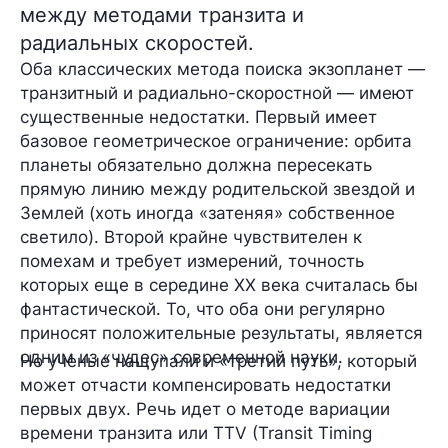
между методами транзита и
радиальных скоростей.
Оба классических метода поиска экзопланет —
транзитный
и
радиально-скоростной
— имеют
существенные недостатки. Первый имеет
базовое геометрическое ограничение: орбита
планеты обязательно должна пересекать
прямую линию между родительской звездой и
Землей (хоть иногда «затеняя» собственное
светило). Второй крайне чувствителен к
помехам и требует измерений, точность
которых еще в середине ХХ века считалась бы
фантастической. То, что оба они регулярно
приносят положительные результаты, является
одним из «чудес» современной науки.
Но ученые нащупали и «третий путь», который
может отчасти компенсировать недостатки
первых двух. Речь идет о методе
вариации
времени транзита
или
TTV
(Transit Timing