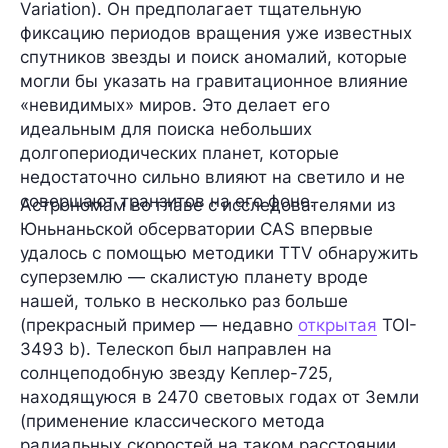
Variation). Он предполагает тщательную
фиксацию периодов вращения уже известных
спутников звезды и поиск аномалий, которые
могли бы указать на гравитационное влияние
«невидимых» миров. Это делает его
идеальным для поиска небольших
долгопериодических планет, которые
недостаточно сильно влияют на светило и не
совершают транзитов на его фоне.
Астрономам во главе с исследователями из
Юньнаньской обсерватории CAS впервые
удалось с помощью методики TTV обнаружить
суперземлю — скалистую планету вроде
нашей, только в несколько раз больше
(прекрасный пример — недавно
открытая
TOI-
3493 b
). Телескоп был направлен на
солнцеподобную звезду
Кеплер-725
,
находящуюся в
2470 световых годах
от Земли
(применение классического метода
радиальных скоростей на таком расстоянии