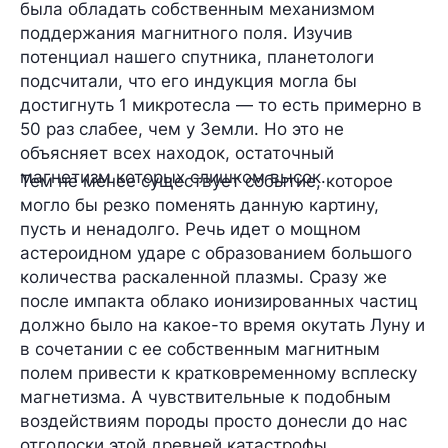
была обладать собственным механизмом
поддержания магнитного поля. Изучив
потенциал нашего спутника, планетологи
подсчитали, что его индукция могла бы
достигнуть
1 микротесла
— то есть примерно
в
50 раз слабее
, чем у Земли. Но это не
объясняет всех находок, остаточный
магнетизм которых слишком высок.
Тем не менее существует событие, которое
могло бы резко поменять данную картину,
пусть и ненадолго. Речь идет о мощном
астероидном ударе с образованием большого
количества раскаленной плазмы. Сразу же
после импакта облако ионизированных частиц
должно было на какое-то время окутать Луну и
в сочетании с ее собственным магнитным
полем привести к кратковременному всплеску
магнетизма. А чувствительные к подобным
воздействиям породы просто донесли до нас
отголоски этой древней катастрофы.