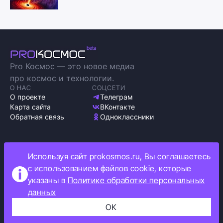
Pro Космос — это новое медиа
про космос и технологии.
О НАС
СОЦСЕТИ
О проекте
Телеграм
Карта сайта
ВКонтакте
Обратная связь
Одноклассники
Используя сайт prokosmos.ru, Вы соглашаетесь
Политика обработки персональных данных
с использованием файлов cookie, которые
Как мы используем cookie
указаны в
Политике обработки персональных
Информация об ограничениях
данных
Прокосмос © 2023
+16
ОК