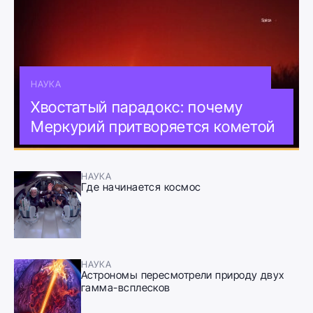
НАУКА
Хвостатый парадокс: почему
Меркурий притворяется кометой
НАУКА
Где начинается космос
НАУКА
Астрономы пересмотрели природу двух
гамма-всплесков