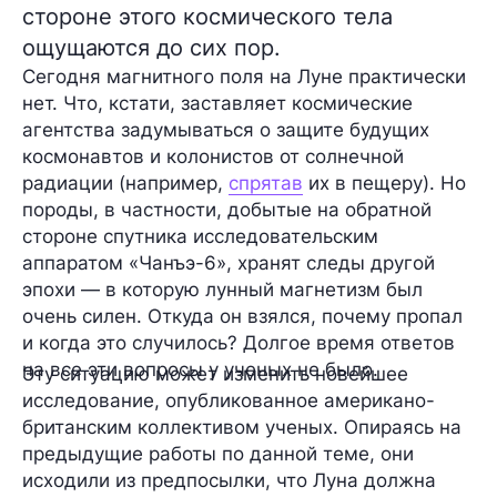
стороне этого космического тела
ощущаются до сих пор.
Сегодня магнитного поля на Луне практически
нет. Что, кстати, заставляет космические
агентства задумываться о защите будущих
космонавтов и колонистов от солнечной
радиации (например,
спрятав
их в пещеру). Но
породы, в частности, добытые на обратной
стороне спутника исследовательским
аппаратом
«Чанъэ-6»
, хранят следы другой
эпохи — в которую лунный магнетизм был
очень силен. Откуда он взялся, почему пропал
и когда это случилось? Долгое время ответов
на все эти вопросы у ученых не было.
Эту ситуацию может изменить новейшее
исследование, опубликованное американо-
британским коллективом ученых. Опираясь на
предыдущие работы по данной теме, они
исходили из предпосылки, что Луна должна