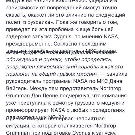
модуль на наличие какого-либо ущерба и в
зависимости от повреждений смогут точно
сказать, окажет ли это влияние на следующий
полет «грузовика». Пока же говорить о том,
приведет ли эта проблема к еще
большей
задержке
запуска Cygnus, по мнению NASA,
преждевременно
. Согласно последним
данным, корабль отправится к МКС
в июне
.
«Нам придется провести дополнительные
обсуждения и оценки, чтобы определить,
поврежден ли космический корабль и как это
повлияет на общий график миссии»,
— заявила
руководитель программы NASA по МКС
Дана
Вейгель
. Между тем представитель Northrop
Grumman Дэн Леоне подчеркнул, что компания
уже приступила к осмотру грузового модуля и
проинформирует NASA о любых последствиях
для экспедиции NG-22.
Причем это уже не первая неприятная
ситуация, с которой сталкивается Northrop
Grumman при подготовке Cygnus к запуску.