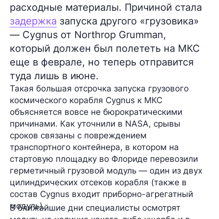
расходные материалы. Причиной стала
задержка
запуска другого «грузовика»
— Cygnus от Northrop Grumman,
который должен был полететь на МКС
еще в феврале, но теперь отправится
туда лишь в июне.
Такая большая отсрочка запуска грузового
космического корабля
Cygnus
к МКС
объясняется вовсе не бюрократическими
причинами. Как уточнили в NASA, срывы
сроков связаны с повреждением
транспортного контейнера, в котором на
стартовую площадку во Флориде перевозили
герметичный грузовой модуль — один из двух
цилиндрических отсеков корабля (также в
состав Cygnus входит приборно-агрегатный
модуль).
В ближайшие дни специалисты осмотрят