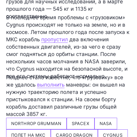
грузов для научных исследований, а в марте
прошлого года — 545 кг и 1135 кг
соответственно.
В последнее время проблемы с «грузовиком»
Cygnus происходят не только на земле, но и в
космосе. Летом прошлого года после запуска к
МКС корабль
пропустил
два включения
собственных двигателей, из-за чего е сразу
смог подняться до орбиты станции. После
нескольких часов молчания в NASA заверили,
что Cygnus находится на безопасной высоте, и
все его системы работают нормально.
Позднее стало известно, что «грузовику» все
же удалось
выполнить
маневры: он вышел на
нужную траекторию полета и успешно
пристыковался к станции. На своем борту
корабль доставил различные грузы общей
массой
3857 кг
.
NORTHROP GRUMMAN
SPACEX
NASA
ПОЛЕТ НА МКС
CARGO DRAGON
CYGNUS