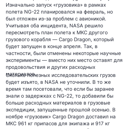
Изначально запуск «грузовика» в рамках
полета NG-22 планировался
на февраль
, но
был отложен из-за
проблем с авионикой
.
Учитывая оба инцидента, NASA решило
пересмотреть план полета к МКС другого
грузового корабля —
Cargo Dragon
, который
будет запущен
в конце апреля
. Так, в
частности, были отменены некоторые научные
эксперименты — вместо них место оставят для
продовольствия и других расходных
материалов.
Сколько полезных исследовательских грузов
будет изъято, в NASA не уточнили. В то же
время там посетовали, что если бы заранее
знали о задержках с NG-22, то добавили бы
больше расходных материалов в грузовые
экспедиции, запущенные прошлой осенью. В
ноябре «грузовик» Cargo Dragon доставил на
МКС 961 кг припасов для экипажа и 917 кг