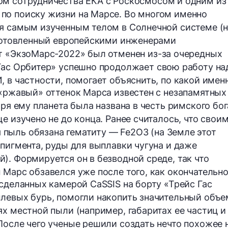
ом сотрудничества ЕКА с Роскосмосом и одним из
по поиску жизни на Марсе. Во многом именно
ся самым изученным телом в Солнечной системе (
зготовленный европейскими инженерами
кт
«ЭкзоМарс-2022»
был отменен из-за очередных
Гас Орбитер»
успешно продолжает свою работу на
 в частности, помогает объяснить, по какой имен
 «ржавый» оттенок Марса известен с незапамятных
аря ему планета была названа в честь римского бог
е изучено не до конца. Ранее считалось, что свои
 пыль обязана
гематиту
—
Fe2O3
(на Земле этот
пигмента, руды для выплавки чугуна и даже
). Формируется он в безводной среде, так что
 Марс обзавелся уже после того, как окончательн
, сделанных камерой
CaSSIS
на борту «Трейс Гас
левых бурь, помогли накопить значительный объе
х местной пыли (например, габаритах ее частиц и
После чего ученые решили создать нечто похожее 