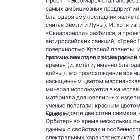
Проект
«ЭкзоМарс»
стал апофеоз
самых амбициозных предприятий 
благодаря ему последний являет
считая Земли и Луны). И, хотя и
«Скиапарелли»
разбился, а прое
антироссийских санкций,
«Трейс 
поверхностью Красной планеты. И,
Несмотря на то, что характерный
причине она стала такой красной.
времен (и, кстати, именно благод
войны), его происхождение все ещ
насыщенным цветом марсианская
минерал используется в качестве 
материала для ювелирных изделий
ученые полагали: красным цветом
Однако почти две сотни снимков
«высох».
Орбитер» во время нескольких пы
данных о свойствах и особенностя
спектральных характеристиках). 