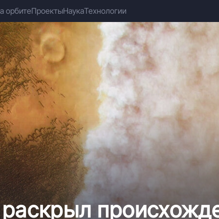
а орбите
Проекты
Наука
Технологии
 раскрыл происхожд