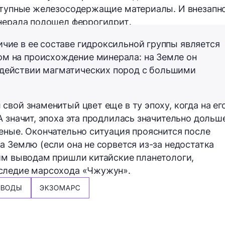
оступные железосодержащие материалы. И внезапн
инерала подошел
феррогидрит
.
личие в ее составе гидроксильной группы является
ом на происхождение минерала: на Земле он
одействии магматических пород с большими
вой знаменитый цвет еще в ту эпоху, когда на ег
 значит, эпоха эта продлилась значительно дольш
еные. Окончательно ситуация прояснится после
а Землю (если она не сорвется из-за недостатка
им выводам пришли китайские планетологи,
следие марсохода «Чжужун».
 ВОДЫ
ЭКЗОМАРС