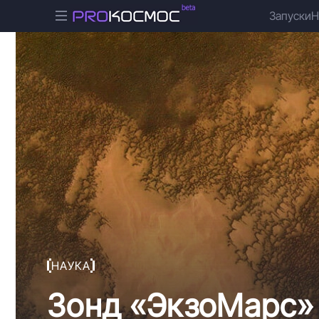
Запуски
Н
НАУКА
Зонд «ЭкзоМарс»