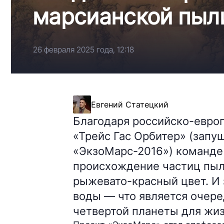
марсианской пыл
26 февраля 2025 года, 12:18
Евгений Статецкий
Благодаря российско-евро
«Трейс Гас Орбитер» (зап
«ЭкзоМарс-2016») команде
происхождение частиц пыл
рыжевато-красный цвет. И 
воды — что является очер
четвертой планеты для жиз