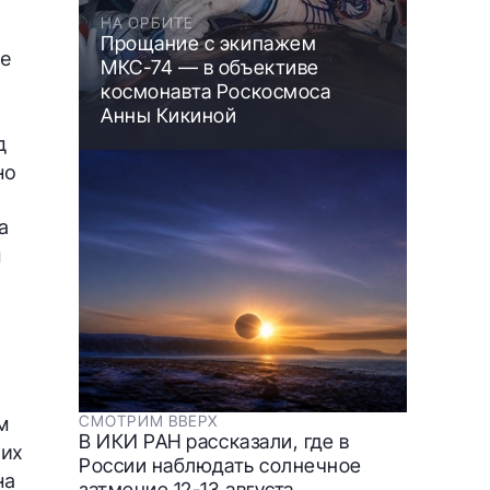
НА ОРБИТЕ
Прощание с экипажем
не
МКС-74 — в объективе
космонавта Роскосмоса
Анны Кикиной
д
но
а
м
о
СМОТРИМ ВВЕРХ
м
В ИКИ РАН рассказали, где в
 их
России наблюдать солнечное
на
затмение 12-13 августа