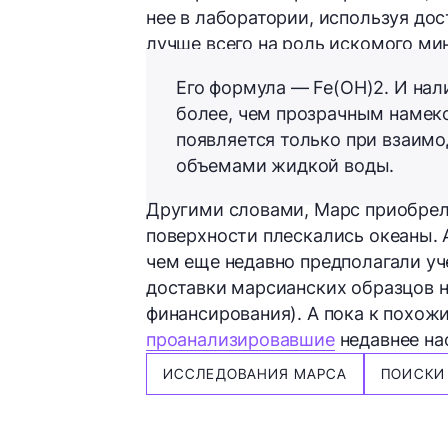
нее в лаборатории, используя д
лучше всего на роль искомого м
Его формула —
Fe(OH)2
. И на
более, чем прозрачным намек
появляется только при взаим
объемами жидкой воды.
Другими словами, Марс приобрел с
поверхности плескались океаны. А
чем еще недавно предполагали уч
доставки марсианских образцов н
финансирования). А пока к похож
проанализировавшие
недавнее на
ИССЛЕДОВАНИЯ МАРСА
ПОИСКИ