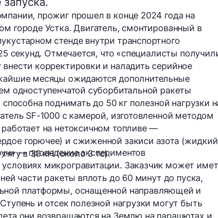
 запуска.
мпании, прожиг прошел в конце 2024 года на
ом городе Устка. Двигатель, смонтированный в
укустарном стенде внутри транспортного
25 секунд
. Отмечается, что «специалисты получил
 внести корректировки и наладить серийное
ижайшие месяцы ожидаются дополнительные
ием одноступенчатой суборбитальной ракеты
ет способна поднимать
до 50 кг
полезной нагрузки н
гатель
SF-1000
с камерой, изготовленной методом
 работает на нетоксичном топливе —
рдое горючее) и сжиженной закиси азота (жидкий
рун» — проведение экспериментов
 тягу
в 30 кН (около 3 тс).
 условиях микрогравитации. Заказчик может име
хней части ракеты вплоть до 60 минут до пуска,
льной платформы, оснащенной направляющей и
 Ступень и отсек полезной нагрузки могут быть
лета они возвращаются на Землю на парашютах и