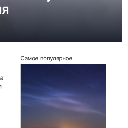
ля
Самое популярное
а
я