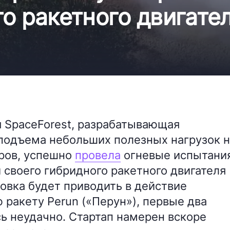
о ракетного двигате
 SpaceForest, разрабатывающая
подъема небольших полезных нагрузок н
ров, успешно
провела
огневые испытани
своего гибридного ракетного двигателя
новка будет приводить в действие
ракету Perun («Перун»), первые два
ь неудачно. Стартап намерен вскоре