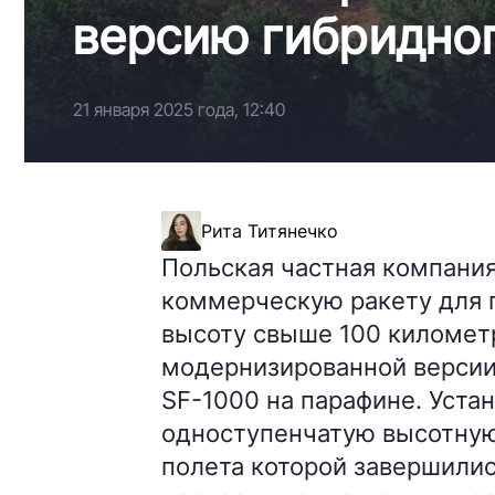
версию гибридног
21 января 2025 года, 12:40
Рита Титянечко
Польская частная компания
коммерческую ракету для 
высоту свыше 100 километ
модернизированной версии 
SF-1000 на парафине. Уста
одноступенчатую высотную 
полета которой завершилис