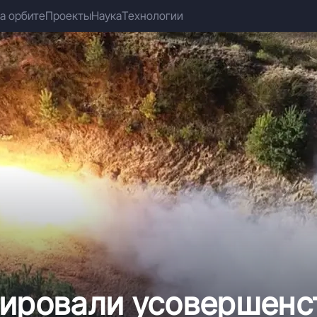
а орбите
Проекты
Наука
Технологии
тировали усовершен