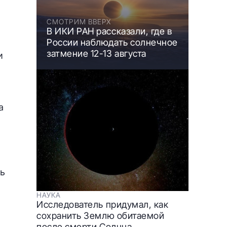
СМОТРИМ ВВЕРХ
В ИКИ РАН рассказали, где в
России наблюдать солнечное
затмение 12-13 августа
и
а
ть
НАУКА
Исследователь придумал, как
сохранить Землю обитаемой
после смерти Солнца