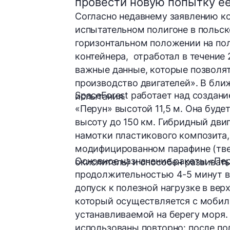
провести новую попытку ее
Согласно недавнему заявлению ко
испытательном полигоне в польск
горизонтальном положении на пол
контейнера, отработал в течение
важные данные, которые позволят
производство двигателей». В бл
SpaceForest работает над создан
испытания.
«Перун» высотой 11,5 м. Она буд
высоту до 150 км. Гибридный дви
намотки пластикового композита,
модифицированном парафине (тве
Основное назначение ракеты «Пе
окислитель) и способен развивать
продолжительностью 4-5 минут в
допуск к полезной нагрузке в вер
который осуществляется с моби
устанавливаемой на берегу моря.
использованы повторно: после по