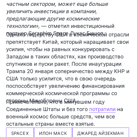
частным сектором, может еще больше
увеличить инвестиции в компании,
предлагающие другие космические
технологии»,
— отметил инвестиционный
партнер Seraphim Space
Лукас Бишоп
.
Однако лидерству США в космической отрасли
препятствует Китай, который наращивает свои
усилия, чтобы на равных конкурировать с
Западом в таких областях, как производство
спутников и пуски ракет. После инаугурации
Трампа 20 января соперничество между КНР и
США только усилится, что в свою очередь
поспособствует увеличению финансирования
коммерческой космической программы со
стороны Минобороны США.
Примечательно, что в минувшем году
Соединенные Штаты и без того
потратили
на
военный космос больше средств, чем все
остальные страны вместе взятые.
SPACEX
ИЛОН МАСК
ДЖАРЕД АЙЗЕКМАН