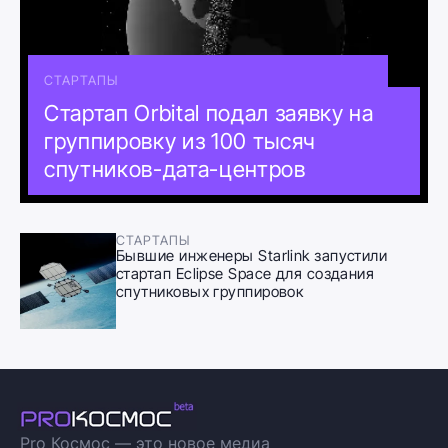
СТАРТАПЫ
Стартап Orbital подал заявку на
группировку из 100 тысяч
спутников-дата-центров
СТАРТАПЫ
Бывшие инженеры Starlink запустили
стартап Eclipse Space для создания
спутниковых группировок
Pro Космос — это новое медиа