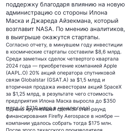
поддержку благодаря влиянию на новую
администрацию со стороны Илона
Маска и Джареда Айзекмана, который
возглавит NASA. По мнению аналитиков,
в выигрыше окажутся стартапы.
Согласно отчету, в минувшем году инвестиции
в космические стартапы составили
$8,6 млрд
.
Среди заметных сделок четвертого квартала
2024 года — приобретение компанией
Apple
(AAPL.O)
20% акций оператора спутниковой
связи Globalstar (GSAT.A)
за $1,5 млрд
и
вторичная продажа инвесторам акций SpaceX
за
$1,25 млрд
, в результате чего стоимость
предприятия Илона Маска выросла
до $350
млрд
(с $210 млрд в начале года).
Однако крупнейшей сделкой стал раунд
финансирования Firefly Aerospace в ноябре —
компании удалось собрать тогда
$175 млн
.
После этого техасского производителя