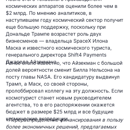
космических аппаратов оценили
более чем в
$2 млрд
. По мнению аналитиков, в
наступившем году космический сектор получит
еще большую поддержку, поскольку при
Дональде Трампе
возрастет роль двух
бизнесменов — владельца SpaceX
Илона
Маска
и известного космического туриста,
генерального директора Shift4 Payments
Джареда Айзекмана
.
Ранее стало известно, что Айзекман с большой
долей вероятности сменит
Билла Нельсона
на
посту главы NASA. Его кандидатуру выдвинул
Трамп, а Маск, со своей стороны,
пролоббировал коллегу на эту должность. Если
космотурист станет новым руководителем
агентства, то в его распоряжении окажется
бюджет в размере
$25 млрд
и все будущие
космические экспедиции.
«Перераспределение финансирования в пользу
более экономичных решений, предлагаемых