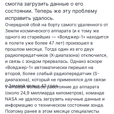
смогла загрузить данные о его
состоянии. Теперь же эту проблему
исправить удалось.
Очередной сбой на борту самого удаленного от
Земли космического аппарата (и к тому же
одного из старейших — «Вояджер-1» находится
в полете уже более 47 лет) произошел в
прошлом месяце. Тогда один из его двух
радиопередатчиков (X-диапазона) отключился,
и связь с зондом
прервалась
. Однако вскоре
«Вояджер-1» автоматически перешел на
второй, более слабый радиопередатчик (S-
диапазона), который не применялся для связи
с Землей целых 43 года.
Учитывая большое расстояние до аппарата
(около 24,9 миллиарда километров), команде
NASA
не удалось
загрузить научные данные и
информацию о техническом состоянии зонда.
Поэтому ранее в этом месяце специалисты