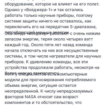
оборудование
, которое не влияет на его полет.
Однако у «Вояджера-1» и так остались
работать
только научные приборы
, поэтому
системе защиты ничего не оставалось, как
переключить его на передатчик S-диапазона,
потребляющий меньше энергии
.
Оба зонда «Вояджер» работают с очень низким
запасом энергии, теряя
около четырех ватт
каждый год. Около пяти лет назад команда
начала отключать на них все несущественные
системы, в том числе нагреватели для научных
приборов. К удивлению команды, все эти
устройства продолжали работать, несмотря на
более низкую температуру.
Хотя у специалистов есть компьютерные
модели для прогнозирования потребляемого
объема энергии, ситуация остается
неопределенной
. К числу непредсказуемых
факторов NASA относит сам возраст
компонентов и то обстоятельство, что