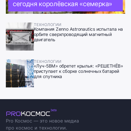
сегодня королёвская «семерка»
ТЕХНОЛОГИИ
Компания Zenno Astronautics испытала на
орбите сверхпроводящий магнитный
двигатель
ТЕХНОЛОГИИ
«Луч-5ВМ» обретет крылья: «РЕШЕТНЁВ»
приступает к сборке солнечных батарей
для спутника
Pro Космос — это новое медиа
про космос и технологии.