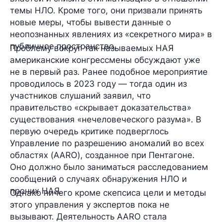
темы НЛО. Кроме того, они призвали принять
новые меры, чтобы вывести данные о
неопознанных явлениях из «секретного мира» в
публичное пространство.
Проблему вокруг так называемых НАЯ
американские конгрессмены обсуждают уже
не в первый раз. Ранее подобное мероприятие
проводилось
в 2023 году
— тогда один из
участников слушаний заявил, что
правительство «скрывает доказательства»
существования «нечеловеческого разума». В
первую очередь критике подверглось
Управление по разрешению аномалий во всех
областях (AARO)
,
созданное при Пентагоне.
Оно должно было заниматься расследованием
сообщений о случаях обнаружения НЛО и
прочих НАЯ.
Однако ничего кроме скепсиса цели и методы
этого управления у экспертов пока не
вызывают. Деятельность AARO стала