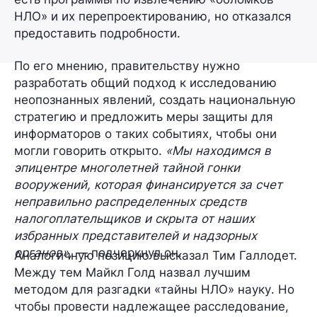
НЛО» и их перепроектированию, но отказался
предоставить подробности.
По его мнению, правительству нужно
разработать общий подход к исследованию
неопознанных явлений, создать национальную
стратегию и предложить меры защиты для
информаторов о таких событиях, чтобы они
могли говорить открыто.
«Мы находимся в
эпицентре многолетней тайной гонки
вооружений, которая финансируется за счет
неправильно распределенных средств
налогоплательщиков и скрыта от наших
избранных представителей и надзорных
органов»,
— подчеркнул он.
Аналогичную позицию высказал Тим Галлодет.
Между тем Майкл Голд назвал лучшим
методом для разгадки «тайны НЛО»
науку
. Но
чтобы провести надлежащее расследование,