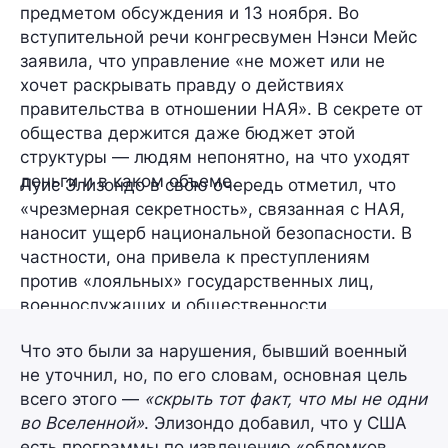
предметом обсуждения и 13 ноября. Во
вступительной речи конгресвумен Нэнси Мейс
заявила, что управление «не может или не
хочет раскрывать правду о действиях
правительства в отношении НАЯ». В секрете от
общества держится даже бюджет этой
структуры — людям непонятно, на что уходят
деньги и в каком объеме.
Луис Элизондо в свою очередь отметил, что
«чрезмерная секретность», связанная с НАЯ,
наносит ущерб национальной безопасности. В
частности, она привела к преступлениям
против «лояльных» государственных лиц,
военнослужащих и общественности.
Что это были за нарушения, бывший военный
не уточнил, но, по его словам, основная цель
всего этого —
«скрыть тот факт, что мы не одни
во Вселенной»
. Элизондо добавил, что у США
есть программы по извлечению «обломков