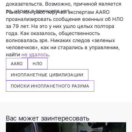
доказательств
. Возможно, причиной является
то, что их в принципе нет.
Ранее Конгресс поручил экспертам AARO
проанализировать сообщения военных об НЛО
за 79 лет. На это у них ушло целых полтора
года. Как оказалось, общественность
волновалась зря. Никаких следов «зеленых
человечков», как ни старались в управлении,
найти
не удалось
.
AARO
НЛО
ИНОПЛАНЕТНЫЕ ЦИВИЛИЗАЦИИ
ПОИСКИ ИНОПЛАНЕТНОГО РАЗУМА
Вас может заинтересовать