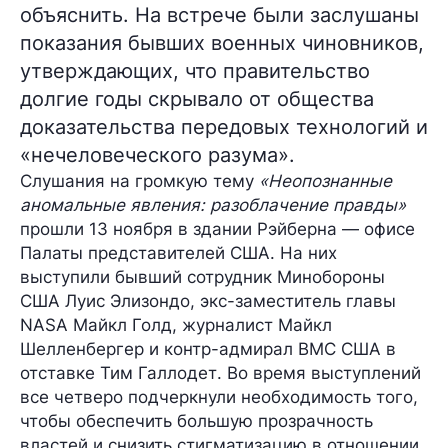
объяснить. На встрече были заслушаны
показания бывших военных чиновников,
утверждающих, что правительство
долгие годы скрывало от общества
доказательства передовых технологий и
«нечеловеческого разума».
Слушания на громкую тему
«Неопознанные
аномальные явления: разоблачение правды»
прошли
13 ноября
в здании Рэйберна — офисе
Палаты представителей США. На них
выступили бывший сотрудник Минобороны
США
Луис Элизондо
, экс-заместитель главы
NASA
Майкл Голд
, журналист
Майкл
Шелленбергер
и контр-адмирал ВМС США в
отставке
Тим Галлодет
. Во время выступлений
все четверо подчеркнули необходимость того,
чтобы обеспечить
большую прозрачность
властей и снизить стигматизацию в отношении