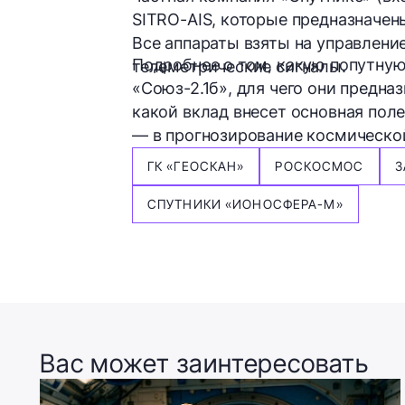
SITRO-AIS, которые предназначен
Все аппараты взяты на управлени
Подробнее о том, какую попутную
телеметрические сигналы.
«Союз-2.1б», для чего они предна
какой вклад внесет основная пол
— в прогнозирование космическо
ГК «ГЕОСКАН»
РОСКОСМОС
З
СПУТНИКИ «ИОНОСФЕРА-М»
Вас может заинтересовать