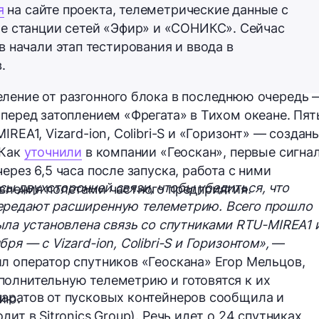
я
на сайте проекта, телеметрические данные с
е станции сетей «Эфир» и «СОНИКС». Сейчас
 начали этап тестирования и ввода в
.
ление от разгонного блока
в последнюю очередь
 перед затоплением «Фрегата» в Тихом океане. Пят
REA1, Vizard-ion, Colibri-S и «Горизонт» — создан
 Как
уточнили
в компании «Геоскан», первые сигна
через 6,5 часа
после запуска, работа с ними
ы двухсторонней связи, чтобы убедиться, что
вления полетами частного предприятия.
ередают расширенную телеметрию. Всего прошло
ыла установлена связь со спутниками RTU-MIREA1 
я — с Vizard-ion, Colibri-S и Горизонтом»,
—
л оператор спутников «Геоскана»
Егор Мельцов
,
олнительную телеметрию и готовятся к их
аратов от пусковых контейнеров сообщила и
ию.
ит в Sitronics Group). Речь идет о 24 спутниках