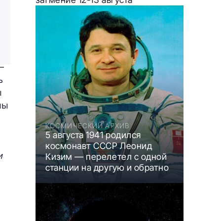
—
ь
ы
лы
КОСМИЧЕСКИЙ АРХИВ
5 августа 1941 родился
космонавт СССР Леонид
и
Кизим — перелетел с одной
станции на другую и обратно