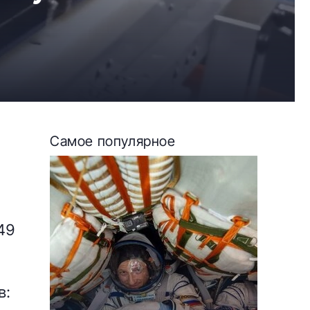
Самое популярное
49
в: