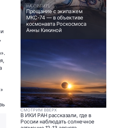
НА ОРБИТЕ
Прощание с экипажем
МКС-74 — в объективе
космонавта Роскосмоса
Анны Кикиной
ии
,
р»
.
я,
а
»
зь
СМОТРИМ ВВЕРХ
В ИКИ РАН рассказали, где в
России наблюдать солнечное
затмение 12-13 августа