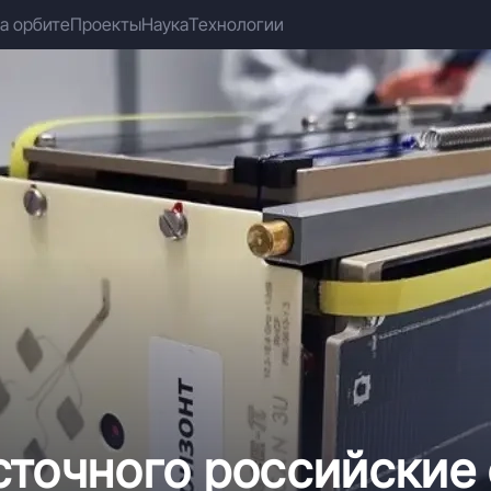
а орбите
Проекты
Наука
Технологии
сточного российские