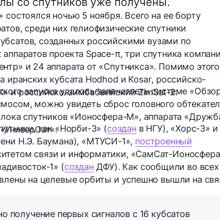
алы со спутников уже получены.
»
состоялся ночью
5 ноября
. Всего на ее борту
ратов
, среди них гелиофизические спутники
кубсатов, созданных российскими вузами по
 аппаратов проекта
Space-π
,
три
спутника компан
ентр» и
24
аппарата от «Спутникса». Помимо этого
а
иранских кубсата
Hodhod
и
Kosar
, российско-
кого запуска удалось запечатлеть
системе «Обзо
К»
и российско-зимбабвийский
ZimSat-2
.
мосом, можно увидеть сброс головного обтекател
 блока спутников «Ионосфера-М», аппарата «Дружб
путники, как
«Норби-3»
(
создан
в НГУ),
«Хорс-3»
и
 «УниверСат».
ени Н.Э. Баумана),
«МТУСИ-1»
,
построенный
итетом связи и информатики,
«СамСат-Ионосфера
ладивосток-1»
(
создан
ДФУ). Как сообщили во всех
авлены на целевые орбиты и успешно вышли на свя
но получение
первых сигналов
с 16 кубсатов