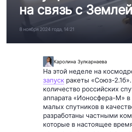
на связь с Земле
8 ноября 2024 года, 14:21
Каролина Зулкарнаева
На этой неделе на космод
запуск
ракеты «Союз-2.1б».
количество российских спу
аппарата «Ионосфера-М» в 
малых спутников в качеств
разработаны частными ком
которые в настоящее время