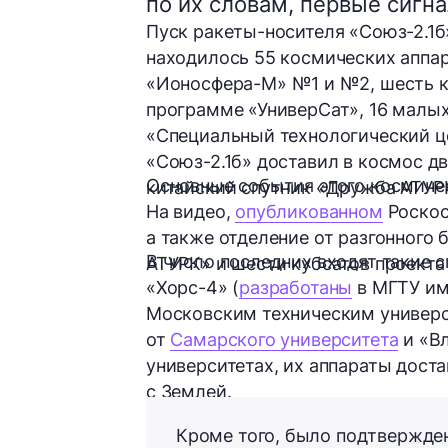
по их словам, первые сигн
Пуск ракеты-носителя
«Союз-2.1б
находилось
55 космических аппа
«Ионосфера-М»
№1
и
№2
,
шесть
программе «УниверСат»,
16
малых
«Специальный технологический ц
«Союз-2.1б» доставил в космос
дв
Основные события этого космичес
китайский спутник
«Дружба АТУР
На видео,
опубликованном
Роскос
а также отделение от разгонного
В число последних входят такие с
АТУРК» и шести кубсатов проекта
«Хорс-4»
(
разработаны
в МГТУ им
Московским техническим универс
от
Самарского университета
и
«В
университетах, их аппараты дост
с Землей.
Кроме того, было подтвержде