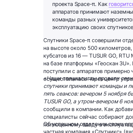
проекта Space-π
. Как
говоритс
аппаратов принимают наземны
команды разных университетов
эксплуатацию своих спутников
Спутники Space-π совершили отде
на высоте около 500 километров,
кубсатов из 16 — TUSUR GO, RTU MI
на базе платформы
«Геоскан 3U»
.
поступили с аппаратов примерно
«Наши специалисты провели сеанс
осуществлялась через центр упра
спутники принимают команды и п
пять сеансов: вечером 5 ноября б
TUSUR GO, а утром-вечером 6 ноябр
сообщили в компании. Как добави
специалисты сейчас собирают доп
Об успешном отделении своих апп
полноценному вводу в эксплуатац
частная компания «Спутникс» (вход