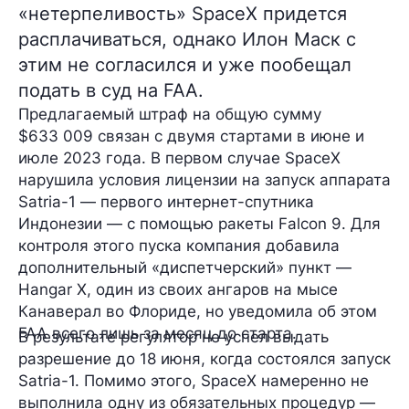
«нетерпеливость» SpaceX придется
расплачиваться, однако Илон Маск с
этим не согласился и уже пообещал
подать в суд на FAA.
Предлагаемый штраф на общую сумму
$633 009
связан с двумя стартами в июне и
июле 2023 года. В первом случае SpaceX
нарушила условия лицензии на запуск аппарата
Satria-1
— первого интернет-спутника
Индонезии — с помощью ракеты Falcon 9. Для
контроля этого пуска компания добавила
дополнительный «диспетчерский» пункт —
Hangar X
, один из своих ангаров на мысе
Канаверал во Флориде, но уведомила об этом
FAA всего лишь за месяц до старта.
В результате регулятор не успел выдать
разрешение до 18 июня, когда состоялся запуск
Satria-1. Помимо этого, SpaceX намеренно не
выполнила одну из обязательных процедур —