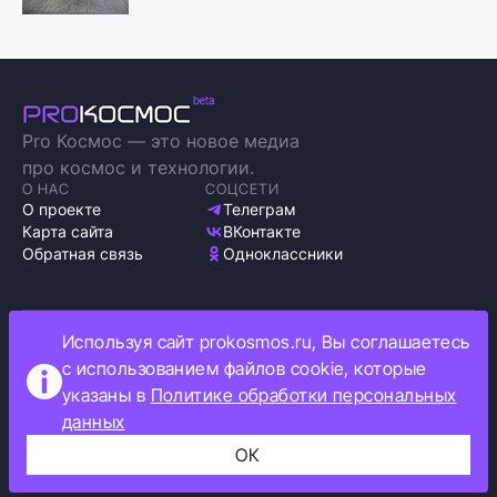
Pro Космос — это новое медиа
про космос и технологии.
О НАС
СОЦСЕТИ
О проекте
Телеграм
Карта сайта
ВКонтакте
Обратная связь
Одноклассники
Используя сайт prokosmos.ru, Вы соглашаетесь
Политика обработки персональных данных
с использованием файлов cookie, которые
Как мы используем cookie
указаны в
Политике обработки персональных
Информация об ограничениях
данных
Прокосмос © 2023
+16
ОК