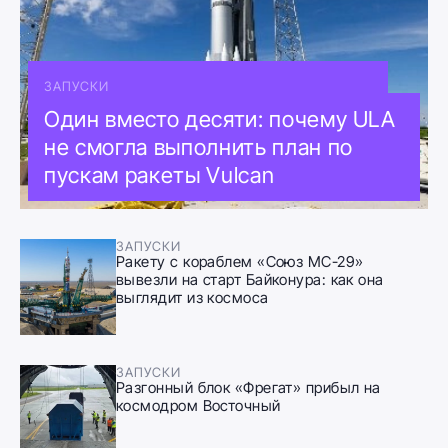
ЗАПУСКИ
Один вместо десяти: почему ULA
не смогла выполнить план по
пускам ракеты Vulcan
ЗАПУСКИ
Ракету с кораблем «Союз МС-29»
вывезли на старт Байконура: как она
выглядит из космоса
ЗАПУСКИ
Разгонный блок «Фрегат» прибыл на
космодром Восточный