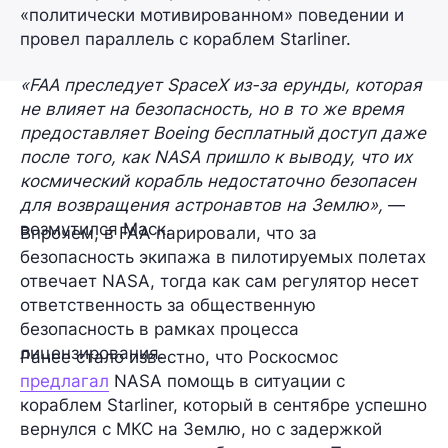
«политически мотивированном» поведении и
провел параллель с кораблем Starliner.
«FAA преследует SpaceX из-за ерунды, которая
не влияет на безопасность, но в то же время
предоставляет Boeing бесплатный доступ даже
после того, как NASA пришло к выводу, что их
космический корабль недостаточно безопасен
для возвращения астронавтов на Землю»,
—
возмутился Маск.
Впрочем, в FAA парировали, что за
безопасность экипажа в пилотируемых полетах
отвечает NASA, тогда как сам регулятор несет
ответственность за общественную
безопасность в рамках процесса
лицензирования.
Ранее стало известно, что Роскосмос
предлагал
NASA помощь в ситуации с
кораблем Starliner, который в сентябре успешно
вернулся с МКС на Землю, но с задержкой