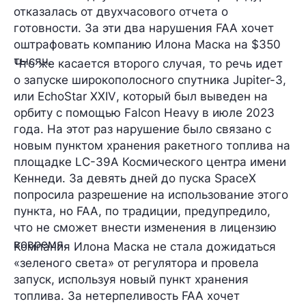
отказалась от двухчасового отчета о
готовности. За эти два нарушения FAA хочет
оштрафовать компанию Илона Маска на
$350
тысяч
.
Что же касается второго случая, то речь идет
о запуске широкополосного спутника
Jupiter-3
,
или
EchoStar XXIV
, который был выведен на
орбиту с помощью Falcon Heavy в июле 2023
года. На этот раз нарушение было связано с
новым пунктом хранения ракетного топлива на
площадке LC-39A Космического центра имени
Кеннеди. За девять дней до пуска SpaceX
попросила разрешение на использование этого
пункта, но FAA, по традиции, предупредило,
что не сможет внести изменения в лицензию
вовремя.
Компания Илона Маска не стала дожидаться
«зеленого света» от регулятора и провела
запуск, используя новый пункт хранения
топлива. За нетерпеливость FAA хочет