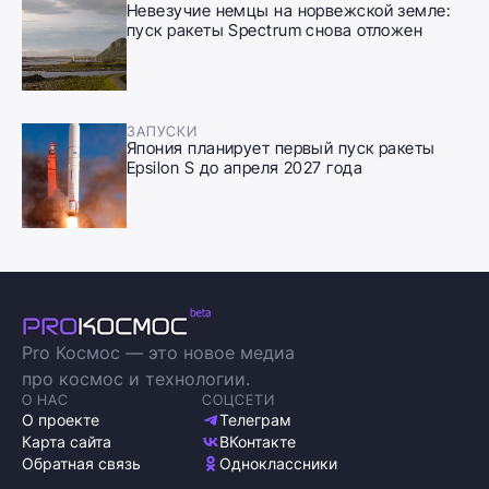
Невезучие немцы на норвежской земле:
пуск ракеты Spectrum снова отложен
ЗАПУСКИ
Япония планирует первый пуск ракеты
Epsilon S до апреля 2027 года
Pro Космос — это новое медиа
про космос и технологии.
О НАС
СОЦСЕТИ
О проекте
Телеграм
Карта сайта
ВКонтакте
Обратная связь
Одноклассники