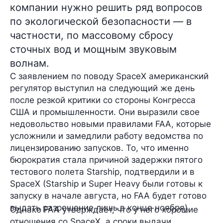
компании нужно решить ряд вопросов
по экологической безопасности — в
частности, по массовому сбросу
сточных вод и мощным звуковым
волнам.
С заявлением по поводу SpaceX американский
регулятор выступил на следующий же день
после
резкой критики
со стороны Конгресса
США и промышленности. Они выразили свое
недовольство новыми правилами FAA, которые
усложнили и замедлили работу ведомства по
лицензированию запусков. То, что именно
бюрократия стала причиной
задержки
пятого
тестового полета Starship, подтвердили и в
SpaceX (Starship и Super Heavy были готовы к
запуску в начале августа, но FAA будет готово
выдать разрешение лишь
в конце ноября
).
Однако FAA утверждает, что у него хорошие
отношения со SpaceX, а сроки выдачи