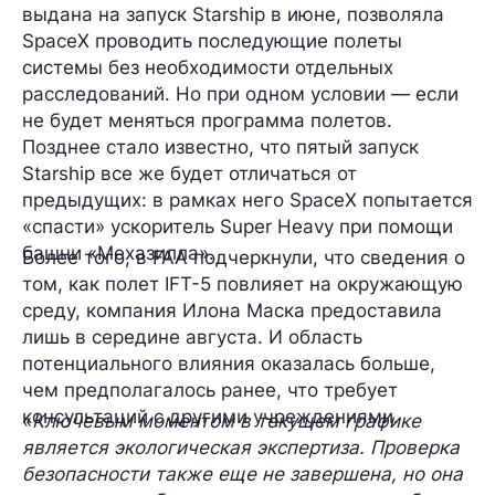
выдана на запуск Starship в июне, позволяла
SpaceX проводить последующие полеты
системы без необходимости отдельных
расследований. Но при одном условии — если
не будет меняться программа полетов.
Позднее стало известно, что пятый запуск
Starship все же будет отличаться от
предыдущих: в рамках него SpaceX попытается
«спасти» ускоритель Super Heavy при помощи
башни «Мехазилла».
Более того, в FAA подчеркнули, что сведения о
том, как полет IFT-5 повлияет на окружающую
среду, компания Илона Маска предоставила
лишь в середине августа
. И область
потенциального влияния оказалась
больше,
чем предполагалось ранее
, что требует
консультаций с другими учреждениями.
«
Ключевым моментом в текущем графике
является экологическая экспертиза. Проверка
безопасности также еще не завершена, но она