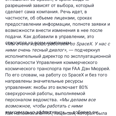
разрешений зависят от выбора, который
сделает сама компания. Речь идет, в
частности, об объеме лицензии, сроках
предоставлении информации, полноте заявки и
возможности внести изменения в нее после
подачи. Как добавили в управлении, это
относится ко всем компаниям.
«Мы очень хорошо работаем со SpaceX. У нас с
ними очень тесный диалог»,
— подчеркнул
исполнительный директор по эксплуатационной
безопасности Управления коммерческого
космического транспорта при FAA
Дэн Мюррей
.
По его словам, на работу со SpaceX и без того
направлены
значительные ресурсы
управления: якобы это включает
80%
сверхурочной работы
, выполняемой
персоналом ведомства.
«Мы делаем все
возможное, чтобы работать с ними
максимально эффективно»,
— добавил он.
Как напомнили в FAA, лицензия, которая была