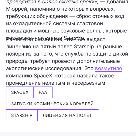
проводится в более сжатые сроки»,
— добавил
Мюррей, напомнив о некоторых вопросах,
требующих обсуждения — сброс сточных вод
из охладительной системы стартовой
площадки и мощные звуковые волны, которые
возникают при старте Starship.
Ранее стало известно, что FAA выдаст
лицензию на пятый полет Starship не раньше
ноября из-за того, что служба по защите дикой
природы требует провести дополнительные
экологические исследования. Это
возмутило
компанию SpaceX, которая назвала такое
промедление нелепым и несерьезным
SPACEX
FAA
ЗАПУСКИ КОСМИЧЕСКИХ КОРАБЛЕЙ
STARSHIP
ЛИЦЕНЗИЯ НА ПОЛЕТ